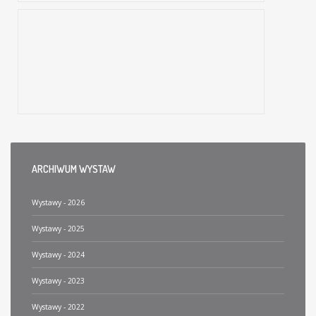
FAZY ŚWIATŁA. MALARSTWO EWY KOŁACZ
06.03.-30.04.2009 r.
Ewa Anna Kołacz urodziła się w Legnicy. Dzieciństwo spędziła w Kielcach, debiutując jako młoda poetka w gazecie lokalnej ,,Słowo Ludu". Następnie przeniosła się z…
ARCHIWUM
WYSTAW
Wystawy - 2026
Wystawy - 2025
Wystawy - 2024
Wystawy - 2023
Wystawy - 2022