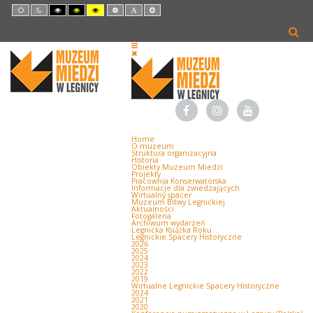
Default
Night
High
High
High
Set
Set
Set
mode
mode
Contrast
Contrast
Contrast
Smaller
Default
Larger
Black
Black
Yellow
Font
Font
Font
White
Yellow
Black
mode
mode
mode
Home
O muzeum
Struktura organizacyjna
Historia
Obiekty Muzeum Miedzi
Projekty
Pracownia Konserwatorska
Informacje dla zwiedzających
Wirtualny spacer
Muzeum Bitwy Legnickiej
Aktualności
Fotogaleria
Archiwum wydarzeń
Legnicka Książka Roku
Legnickie Spacery Historyczne
2026
2025
2024
2023
2022
2019
Wirtualne Legnickie Spacery Historyczne
2024
2021
2020