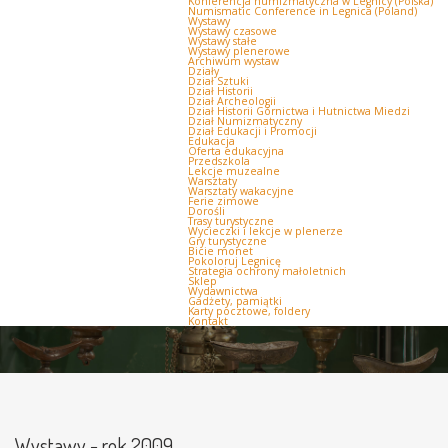
Konferencja numizmatyczna w Legnicy (Polska)
Numismatic Conference in Legnica (Poland)
Wystawy
Wystawy czasowe
Wystawy stałe
Wystawy plenerowe
Archiwum wystaw
Działy
Dział Sztuki
Dział Historii
Dział Archeologii
Dział Historii Górnictwa i Hutnictwa Miedzi
Dział Numizmatyczny
Dział Edukacji i Promocji
Edukacja
Oferta edukacyjna
Przedszkola
Lekcje muzealne
Warsztaty
Warsztaty wakacyjne
Ferie zimowe
Dorośli
Trasy turystyczne
Wycieczki i lekcje w plenerze
Gry turystyczne
Bicie monet
Pokoloruj Legnicę
Strategia ochrony małoletnich
Sklep
Wydawnictwa
Gadżety, pamiątki
Karty pocztowe, foldery
Kontakt
Wystawy - rok 2009