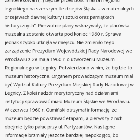
zainteresowań (...) będzie przeszłość miasta i regionu
legnickiego na szerszym tle dziejów Śląska – w materialnych
przejawach dawnej kultury i sztuki oraz pamiątkach
historycznych”. Pierwotnie plany wskazywały, że placówka
muzealna zostanie otwarta pod koniec 1960 r. Sprawa
jednak szybko utknęła w miejscu. Nie zmieniło tego
zarządzenie Prezydium Wojewódzkiej Rady Narodowej we
Wrocławiu z 28 maja 1960 r. o utworzeniu Muzeum
Regionalnego w Legnicy. Potwierdzono w nim, że będzie to
muzeum historyczne. Organem prowadzącym muzeum miał
być Wydział Kultury Prezydium Miejskiej Rady Narodowej w
Legnicy. Z kolei nadzór merytoryczny nad działaniami
instytucji sprawować miało Muzeum Śląskie we Wrocławiu.
W czerwcu 1960 r. Gumiński otrzymał informację, że
muzeum będzie powstawać etapami, a pierwszy z nich
obejmie tylko pałac przy ul. Partyzantów. Następne
informacje brzmiały jeszcze bardziej niepokojąco, bo