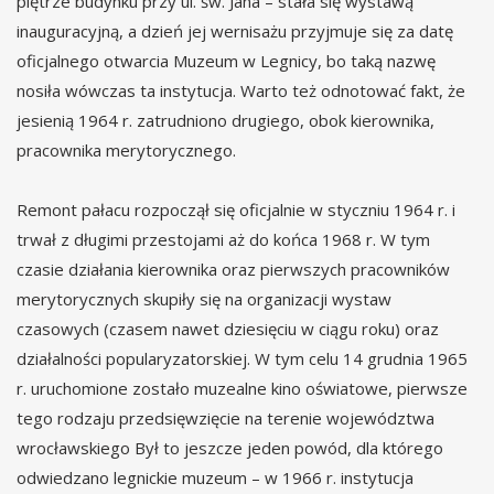
piętrze budynku przy ul. św. Jana – stała się wystawą
inauguracyjną, a dzień jej wernisażu przyjmuje się za datę
oficjalnego otwarcia Muzeum w Legnicy, bo taką nazwę
nosiła wówczas ta instytucja. Warto też odnotować fakt, że
jesienią 1964 r. zatrudniono drugiego, obok kierownika,
pracownika merytorycznego.
Remont pałacu rozpoczął się oficjalnie w styczniu 1964 r. i
trwał z długimi przestojami aż do końca 1968 r. W tym
czasie działania kierownika oraz pierwszych pracowników
merytorycznych skupiły się na organizacji wystaw
czasowych (czasem nawet dziesięciu w ciągu roku) oraz
działalności popularyzatorskiej. W tym celu 14 grudnia 1965
r. uruchomione zostało muzealne kino oświatowe, pierwsze
tego rodzaju przedsięwzięcie na terenie województwa
wrocławskiego Był to jeszcze jeden powód, dla którego
odwiedzano legnickie muzeum – w 1966 r. instytucja