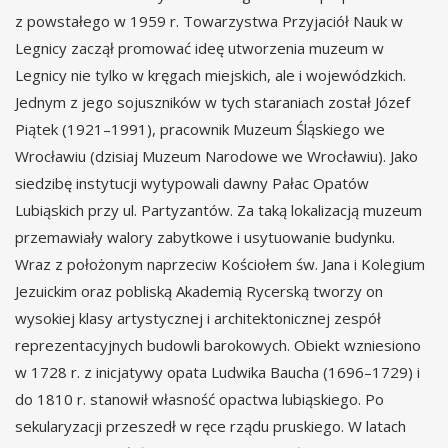
z powstałego w 1959 r. Towarzystwa Przyjaciół Nauk w
Legnicy zaczął promować ideę utworzenia muzeum w
Legnicy nie tylko w kręgach miejskich, ale i wojewódzkich.
Jednym z jego sojuszników w tych staraniach został Józef
Piątek (1921–1991), pracownik Muzeum Śląskiego we
Wrocławiu (dzisiaj Muzeum Narodowe we Wrocławiu). Jako
siedzibę instytucji wytypowali dawny Pałac Opatów
Lubiąskich przy ul. Partyzantów. Za taką lokalizacją muzeum
przemawiały walory zabytkowe i usytuowanie budynku.
Wraz z położonym naprzeciw Kościołem św. Jana i Kolegium
Jezuickim oraz pobliską Akademią Rycerską tworzy on
wysokiej klasy artystycznej i architektonicznej zespół
reprezentacyjnych budowli barokowych. Obiekt wzniesiono
w 1728 r. z inicjatywy opata Ludwika Baucha (1696–1729) i
do 1810 r. stanowił własność opactwa lubiąskiego. Po
sekularyzacji przeszedł w ręce rządu pruskiego. W latach