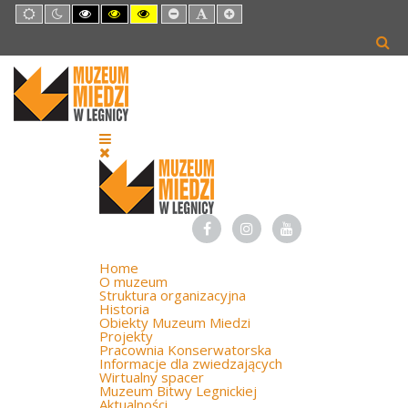
Default
Night
High
High
High
Set
Set
Set
mode
mode
Contrast
Contrast
Contrast
Smaller
Default
Larger
Black
Black
Yellow
Font
Font
Font
White
Yellow
Black
mode
mode
mode
Home
O muzeum
Struktura organizacyjna
Historia
Obiekty Muzeum Miedzi
Projekty
Pracownia Konserwatorska
Informacje dla zwiedzających
Wirtualny spacer
Muzeum Bitwy Legnickiej
Aktualności