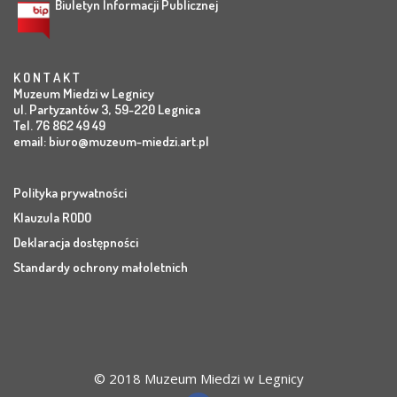
Biuletyn Informacji Publicznej
K O N T A K T
Muzeum Miedzi w Legnicy
ul. Partyzantów 3, 59-220 Legnica
Tel. 76 862 49 49
email:
biuro@muzeum-miedzi.art.pl
Polityka prywatności
Klauzula RODO
Deklaracja dostępności
Standardy ochrony małoletnich
© 2018 Muzeum Miedzi w Legnicy