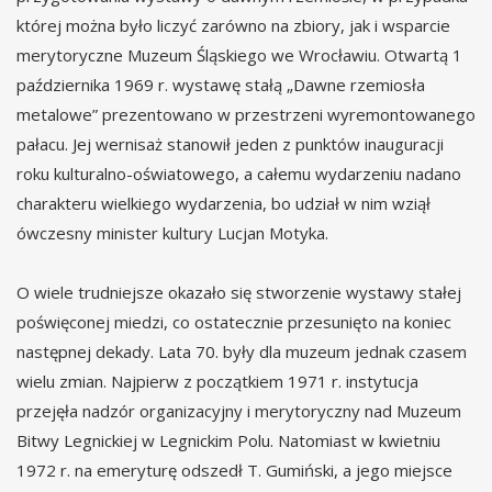
której można było liczyć zarówno na zbiory, jak i wsparcie
merytoryczne Muzeum Śląskiego we Wrocławiu. Otwartą 1
października 1969 r. wystawę stałą „Dawne rzemiosła
metalowe” prezentowano w przestrzeni wyremontowanego
pałacu. Jej wernisaż stanowił jeden z punktów inauguracji
roku kulturalno-oświatowego, a całemu wydarzeniu nadano
charakteru wielkiego wydarzenia, bo udział w nim wziął
ówczesny minister kultury Lucjan Motyka.
O wiele trudniejsze okazało się stworzenie wystawy stałej
poświęconej miedzi, co ostatecznie przesunięto na koniec
następnej dekady. Lata 70. były dla muzeum jednak czasem
wielu zmian. Najpierw z początkiem 1971 r. instytucja
przejęła nadzór organizacyjny i merytoryczny nad Muzeum
Bitwy Legnickiej w Legnickim Polu. Natomiast w kwietniu
1972 r. na emeryturę odszedł T. Gumiński, a jego miejsce