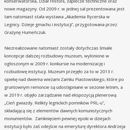
konserwatorska, Dział Historii, zaplecze techniczne oraz
nowe magazyny. Od 2009 r. w jednej sal prezentowana jest
tam natomiast stała wystawa „Akademia Rycerska w
Legnicy. Dzieje gmachu i instytucji”, przygotowana przez
Grażynę Humeńczuk.
Niezrealizowane natomiast zostały dotychczas śmiałe
koncepcje dalszej rozbudowy muzeum, wyłonione w
ogłoszonym w 2009 r. konkursie na modernizację i
rozbudowę instytucji. Muzeum przejęło za to w 2013 r.
opiekę nad dwiema wieżami Zamku Piastowskiego, które po
gruntownym remoncie są udostępniane w sezonie letnim, a
w 2019 r. objęło zarządzanie nad ekspozycją plenerową
„Cień gwiazdy. Relikty legnickich pomników PRL-u”,
składającą się z elementów dawnych komunistycznych
monumentów. Zamknięciem pewnej epoki w dziejach
instytucji było zaś odejście na emeryturę dyrektora Andrzeja