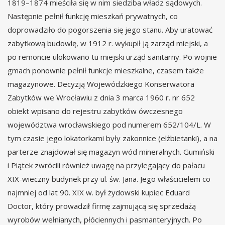
1819–1874 mieściła się w nim siedziba władz sądowych.
Następnie pełnił funkcję mieszkań prywatnych, co
doprowadziło do pogorszenia się jego stanu. Aby uratować
zabytkową budowlę, w 1912 r. wykupił ją zarząd miejski, a
po remoncie ulokowano tu miejski urząd sanitarny. Po wojnie
gmach ponownie pełnił funkcje mieszkalne, czasem także
magazynowe. Decyzją Wojewódzkiego Konserwatora
Zabytków we Wrocławiu z dnia 3 marca 1960 r. nr 652
obiekt wpisano do rejestru zabytków ówczesnego
województwa wrocławskiego pod numerem 652/104/L. W
tym czasie jego lokatorkami były zakonnice (elżbietanki), a na
parterze znajdował się magazyn wód mineralnych. Gumiński
i Piątek zwrócili również uwagę na przylegający do pałacu
XIX-wieczny budynek przy ul. św. Jana. Jego właścicielem co
najmniej od lat 90. XIX w. był żydowski kupiec Eduard
Doctor, który prowadził firmę zajmującą się sprzedażą
wyrobów wełnianych, płóciennych i pasmanteryjnych. Po