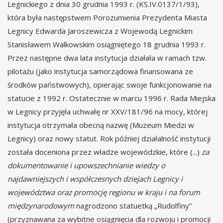
Legnickiego z dnia 30 grudnia 1993 r. (KS.IV.0137/1/93),
która była następstwem Porozumienia Prezydenta Miasta
Legnicy Edwarda Jaroszewicza z Wojewodą Legnickim
Stanisławem Walkowskim osiągniętego 18 grudnia 1993 r.
Przez następne dwa lata instytucja działała w ramach tzw.
pilotażu (jako instytucja samorządowa finansowana ze
środków państwowych), opierając swoje funkcjonowanie na
statucie z 1992 r. Ostatecznie w marcu 1996 r. Rada Miejska
w Legnicy przyjęła uchwałę nr XXV/181/96 na mocy, której
instytucja otrzymała obecną nazwę (Muzeum Miedzi w
Legnicy) oraz nowy statut. Rok później działalność instytucji
została doceniona przez władze wojewódzkie, które (...)
za
dokumentowanie i upowszechnianie wiedzy o
najdawniejszych i współczesnych dziejach Legnicy i
województwa oraz promocję regionu w kraju i na forum
międzynarodowym
nagrodzono statuetką „Rudolfiny”
(przyznawana za wybitne osiągnięcia dla rozwoju i promocji