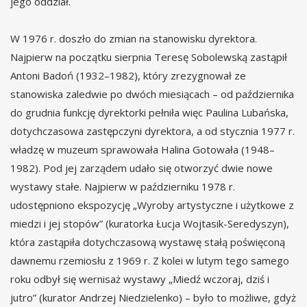
jego oddział.
W 1976 r. doszło do zmian na stanowisku dyrektora.
Najpierw na początku sierpnia Teresę Sobolewską zastąpił
Antoni Badoń (1932–1982), który zrezygnował ze
stanowiska zaledwie po dwóch miesiącach – od października
do grudnia funkcję dyrektorki pełniła więc Paulina Lubańska,
dotychczasowa zastępczyni dyrektora, a od stycznia 1977 r.
władzę w muzeum sprawowała Halina Gotowała (1948–
1982). Pod jej zarządem udało się otworzyć dwie nowe
wystawy stałe. Najpierw w październiku 1978 r.
udostępniono ekspozycję „Wyroby artystyczne i użytkowe z
miedzi i jej stopów” (kuratorka Łucja Wojtasik-Seredyszyn),
która zastąpiła dotychczasową wystawę stałą poświęconą
dawnemu rzemiosłu z 1969 r. Z kolei w lutym tego samego
roku odbył się wernisaż wystawy „Miedź wczoraj, dziś i
jutro” (kurator Andrzej Niedzielenko) – było to możliwe, gdyż