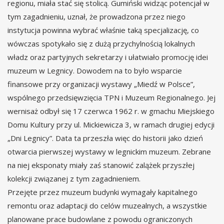
regionu, miała stać się stolicą. Gumiński widząc potencjał w
tym zagadnieniu, uznał, że prowadzona przez niego
instytucja powinna wybrać właśnie taką specjalizację, co
wówczas spotykało się z dużą przychylnością lokalnych
władz oraz partyjnych sekretarzy i ułatwiało promocję idei
muzeum w Legnicy. Dowodem na to było wsparcie
finansowe przy organizacji wystawy „Miedź w Polsce”,
wspólnego przedsięwzięcia TPN i Muzeum Regionalnego. Jej
wernisaż odbył się 17 czerwca 1962 r. w gmachu Miejskiego
Domu Kultury przy ul. Mickiewicza 3, w ramach drugiej edycji
„Dni Legnicy”. Data ta przeszła więc do historii jako dzień
otwarcia pierwszej wystawy w legnickim muzeum. Zebrane
na niej eksponaty miały zaś stanowić zalążek przyszłej
kolekcji związanej z tym zagadnieniem.
Przejęte przez muzeum budynki wymagały kapitalnego
remontu oraz adaptacji do celów muzealnych, a wszystkie
planowane prace budowlane z powodu ograniczonych