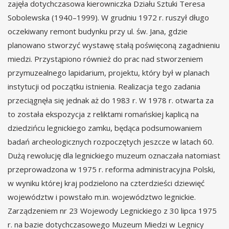
zajęła dotychczasowa kierowniczka Działu Sztuki Teresa
Sobolewska (1940–1999). W grudniu 1972 r. ruszył długo
oczekiwany remont budynku przy ul. św. Jana, gdzie
planowano stworzyć wystawę stałą poświęconą zagadnieniu
miedzi. Przystąpiono również do prac nad stworzeniem
przymuzealnego lapidarium, projektu, który był w planach
instytucji od początku istnienia. Realizacja tego zadania
przeciągnęła się jednak aż do 1983 r. W 1978 r. otwarta za
to została ekspozycja z reliktami romańskiej kaplicą na
dziedzińcu legnickiego zamku, będąca podsumowaniem
badań archeologicznych rozpoczętych jeszcze w latach 60.
Dużą rewolucję dla legnickiego muzeum oznaczała natomiast
przeprowadzona w 1975 r. reforma administracyjna Polski,
w wyniku której kraj podzielono na czterdzieści dziewięć
województw i powstało m.in. województwo legnickie.
Zarządzeniem nr 23 Wojewody Legnickiego z 30 lipca 1975
r. na bazie dotychczasowego Muzeum Miedzi w Legnicy