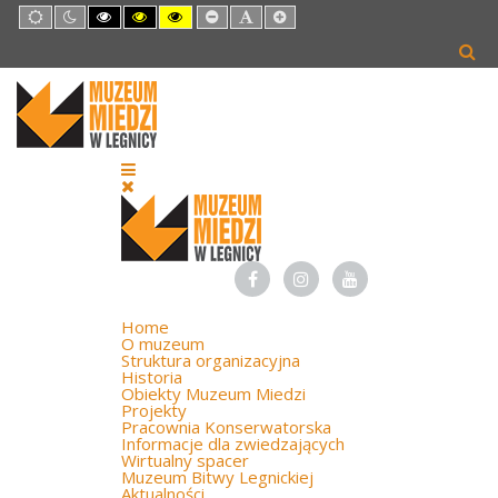
Default
Night
High
High
High
Set
Set
Set
mode
mode
Contrast
Contrast
Contrast
Smaller
Default
Larger
Black
Black
Yellow
Font
Font
Font
White
Yellow
Black
mode
mode
mode
Home
O muzeum
Struktura organizacyjna
Historia
Obiekty Muzeum Miedzi
Projekty
Pracownia Konserwatorska
Informacje dla zwiedzających
Wirtualny spacer
Muzeum Bitwy Legnickiej
Aktualności