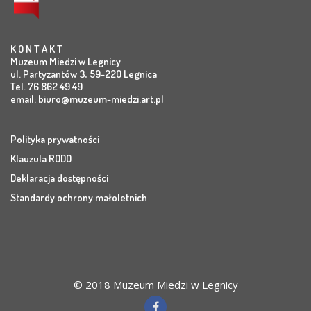
K O N T A K T
Muzeum Miedzi w Legnicy
ul. Partyzantów 3, 59-220 Legnica
Tel. 76 862 49 49
email:
biuro@muzeum-miedzi.art.pl
Polityka prywatności
Klauzula RODO
Deklaracja dostępności
Standardy ochrony małoletnich
© 2018 Muzeum Miedzi w Legnicy