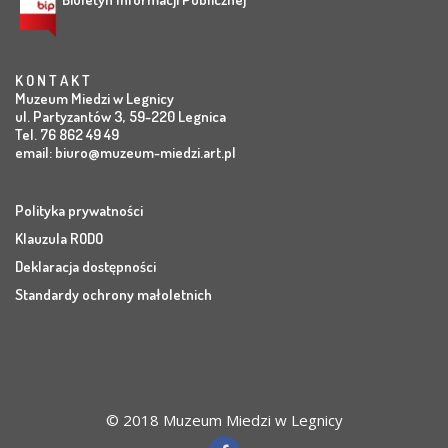
K O N T A K T
Muzeum Miedzi w Legnicy
ul. Partyzantów 3, 59-220 Legnica
Tel. 76 862 49 49
email:
biuro@muzeum-miedzi.art.pl
Polityka prywatności
Klauzula RODO
Deklaracja dostępności
Standardy ochrony małoletnich
© 2018 Muzeum Miedzi w Legnicy