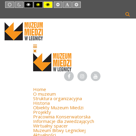
Default
Night
High
High
High
Set
Set
Set
mode
mode
Contrast
Contrast
Contrast
Smaller
Default
Larger
Black
Black
Yellow
Font
Font
Font
White
Yellow
Black
mode
mode
mode
Home
O muzeum
Struktura organizacyjna
Historia
Obiekty Muzeum Miedzi
Projekty
Pracownia Konserwatorska
Informacje dla zwiedzających
Wirtualny spacer
Muzeum Bitwy Legnickiej
Aktualności