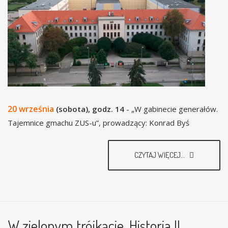
20 września
(sobota), godz. 14
- „W gabinecie generałów.
Tajemnice gmachu ZUS-u”, prowadzący: Konrad Byś
CZYTAJ WIĘCEJ...
W zielonym trójkącie. Historia II