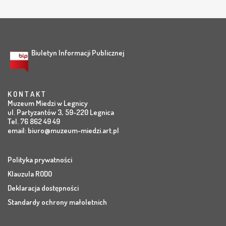
Biuletyn Informacji Publicznej
K O N T A K T
Muzeum Miedzi w Legnicy
ul. Partyzantów 3, 59-220 Legnica
Tel. 76 862 49 49
email:
biuro@muzeum-miedzi.art.pl
Polityka prywatności
Klauzula RODO
Deklaracja dostępności
Standardy ochrony małoletnich