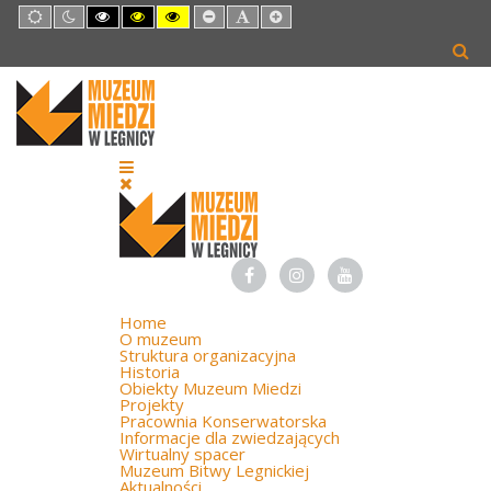
Default
Night
High
High
High
Set
Set
Set
mode
mode
Contrast
Contrast
Contrast
Smaller
Default
Larger
Black
Black
Yellow
Font
Font
Font
White
Yellow
Black
mode
mode
mode
Home
O muzeum
Struktura organizacyjna
Historia
Obiekty Muzeum Miedzi
Projekty
Pracownia Konserwatorska
Informacje dla zwiedzających
Wirtualny spacer
Muzeum Bitwy Legnickiej
Aktualności