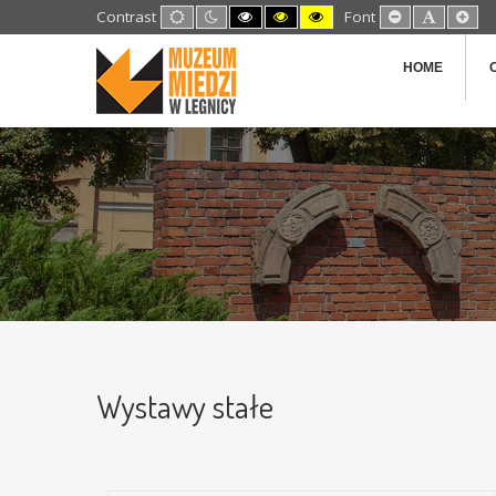
Default
Night
High
High
High
Set
Set
Set
Contrast
Font
mode
mode
Contrast
Contrast
Contrast
Smaller
Default
Lar
Black
Black
Yellow
Font
Font
Fon
White
Yellow
Black
HOME
mode
mode
mode
Wystawy stałe