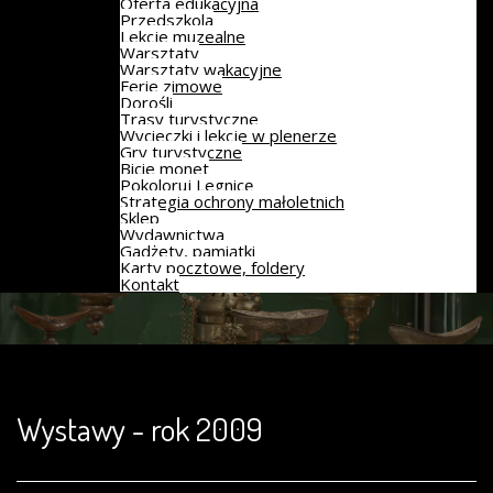
Oferta edukacyjna
Przedszkola
Lekcje muzealne
Warsztaty
Warsztaty wakacyjne
Ferie zimowe
Dorośli
Trasy turystyczne
Wycieczki i lekcje w plenerze
Gry turystyczne
Bicie monet
Pokoloruj Legnicę
Strategia ochrony małoletnich
Sklep
Wydawnictwa
Gadżety, pamiątki
Karty pocztowe, foldery
Kontakt
Wystawy - rok 2009