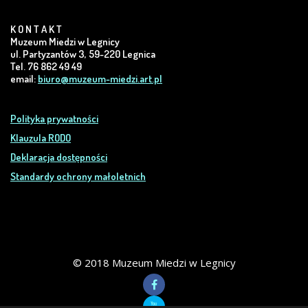
K O N T A K T
Muzeum Miedzi w Legnicy
ul. Partyzantów 3, 59-220 Legnica
Tel. 76 862 49 49
email:
biuro@muzeum-miedzi.art.pl
Polityka prywatności
Klauzula RODO
Deklaracja dostępności
Standardy ochrony małoletnich
© 2018 Muzeum Miedzi w Legnicy