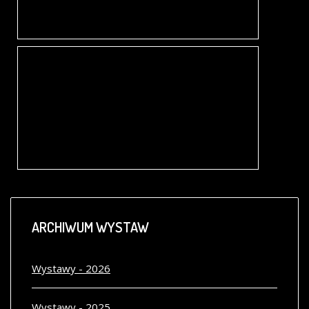
Tworzył się styl na wzór Dalekiego Wschodu. Szła estetyka dla Europy nowa. Drzeworyt japoński. Cuda układu,
FAZY ŚWIATŁA. MALARSTWO EWY KOŁACZ
06.03.-30.04.2009 r.
Ewa Anna Kołacz urodziła się w Legnicy. Dzieciństwo spędziła w Kielcach, debiutując jako młoda poetka w gazecie lokalnej ,,Słowo Ludu". Następnie przeniosła się z…
ARCHIWUM
WYSTAW
Wystawy - 2026
Wystawy - 2025