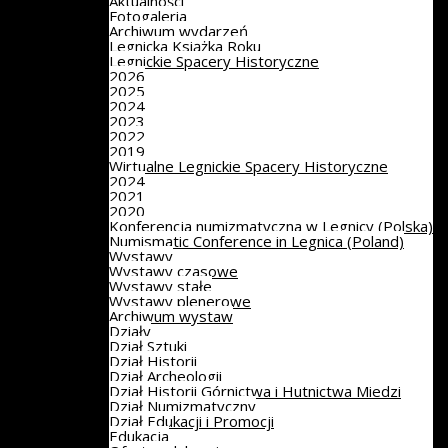
Aktualności
Fotogaleria
Archiwum wydarzeń
Legnicka Książka Roku
Legnickie Spacery Historyczne
2026
2025
2024
2023
2022
2019
Wirtualne Legnickie Spacery Historyczne
2024
2021
2020
Konferencja numizmatyczna w Legnicy (Polska)
Numismatic Conference in Legnica (Poland)
Wystawy
Wystawy czasowe
Wystawy stałe
Wystawy plenerowe
Archiwum wystaw
Działy
Dział Sztuki
Dział Historii
Dział Archeologii
Dział Historii Górnictwa i Hutnictwa Miedzi
Dział Numizmatyczny
Dział Edukacji i Promocji
Edukacja