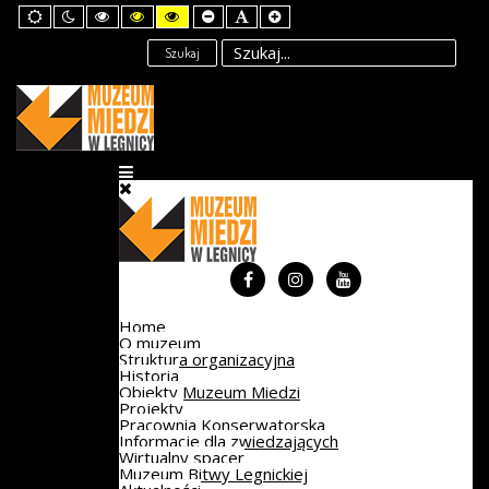
Default
Night
High
High
High
Set
Set
Set
mode
mode
Contrast
Contrast
Contrast
Smaller
Default
Larger
Black
Black
Yellow
Font
Font
Font
Szukaj
White
Yellow
Black
mode
mode
mode
Home
O muzeum
Struktura organizacyjna
Historia
Obiekty Muzeum Miedzi
Projekty
Pracownia Konserwatorska
Informacje dla zwiedzających
Wirtualny spacer
Muzeum Bitwy Legnickiej