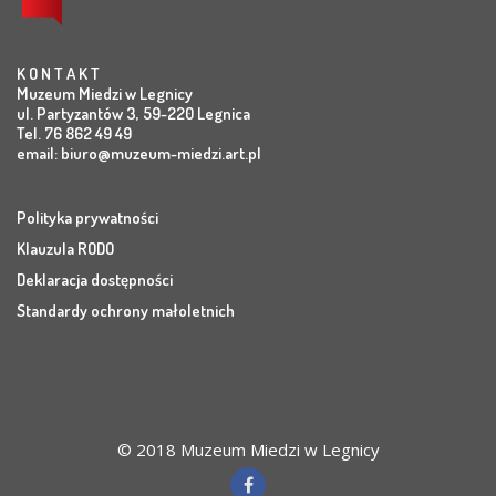
K O N T A K T
Muzeum Miedzi w Legnicy
ul. Partyzantów 3, 59-220 Legnica
Tel. 76 862 49 49
email:
biuro@muzeum-miedzi.art.pl
Polityka prywatności
Klauzula RODO
Deklaracja dostępności
Standardy ochrony małoletnich
© 2018 Muzeum Miedzi w Legnicy