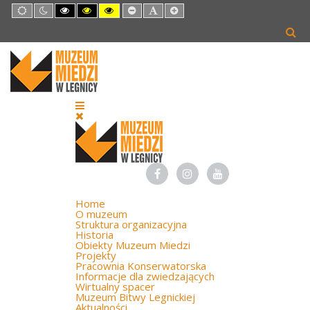
Default
Night
High
High
High
Set
Set
Set
mode
mode
Contrast
Contrast
Contrast
Smaller
Default
Larger
Black
Black
Yellow
Font
Font
Font
White
Yellow
Black
mode
mode
mode
Home
O muzeum
Struktura organizacyjna
Historia
Obiekty Muzeum Miedzi
Projekty
Pracownia Konserwatorska
Informacje dla zwiedzających
Wirtualny spacer
Muzeum Bitwy Legnickiej
Aktualności