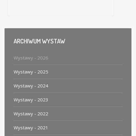
Jeden z najwybitniejszych twórców polskiej sztuki naiwnej Epifaniusz Drowniak vel Nikifor Krynicki (1895–1968) był genialnym samoukiem…
ARCHIWUM
WYSTAW
Wystawy - 2026
Wystawy - 2025
Wystawy - 2024
Wystawy - 2023
Wystawy - 2022
Wystawy - 2021