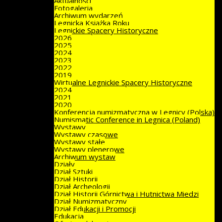
Aktualności
Fotogaleria
Archiwum wydarzeń
Legnicka Książka Roku
Legnickie Spacery Historyczne
2026
2025
2024
2023
2022
2019
Wirtualne Legnickie Spacery Historyczne
2024
2021
2020
Konferencja numizmatyczna w Legnicy (Polska)
Numismatic Conference in Legnica (Poland)
Wystawy
Wystawy czasowe
Wystawy stałe
Wystawy plenerowe
Archiwum wystaw
Działy
Dział Sztuki
Dział Historii
Dział Archeologii
Dział Historii Górnictwa i Hutnictwa Miedzi
Dział Numizmatyczny
Dział Edukacji i Promocji
Edukacja