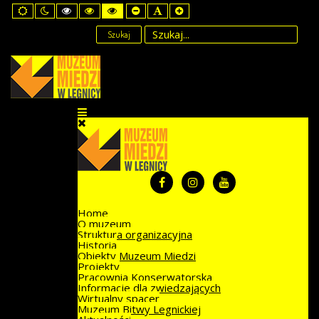
Default
Night
High
High
High
Set
Set
Set
mode
mode
Contrast
Contrast
Contrast
Smaller
Default
Larger
Black
Black
Yellow
Font
Font
Font
Szukaj
White
Yellow
Black
mode
mode
mode
Home
O muzeum
Struktura organizacyjna
Historia
Obiekty Muzeum Miedzi
Projekty
Pracownia Konserwatorska
Informacje dla zwiedzających
Wirtualny spacer
Muzeum Bitwy Legnickiej