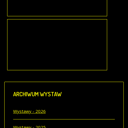
Tworzył się styl na wzór Dalekiego Wschodu. Szła estetyka dla Europy nowa. Drzeworyt japoński. Cuda układu,
FAZY ŚWIATŁA. MALARSTWO EWY KOŁACZ
06.03.-30.04.2009 r.
Ewa Anna Kołacz urodziła się w Legnicy. Dzieciństwo spędziła w Kielcach, debiutując jako młoda poetka w gazecie lokalnej ,,Słowo Ludu". Następnie przeniosła się z…
ARCHIWUM
WYSTAW
Wystawy - 2026
Wystawy - 2025