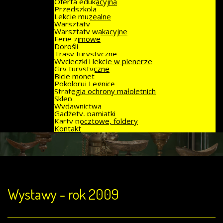
Oferta edukacyjna
Przedszkola
Lekcje muzealne
Warsztaty
Warsztaty wakacyjne
Ferie zimowe
Dorośli
Trasy turystyczne
Wycieczki i lekcje w plenerze
Gry turystyczne
Bicie monet
Pokoloruj Legnicę
Strategia ochrony małoletnich
Sklep
Wydawnictwa
Gadżety, pamiątki
Karty pocztowe, foldery
Kontakt
Wystawy - rok 2009