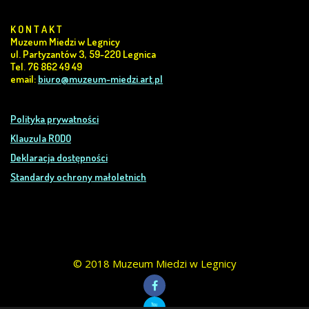
K O N T A K T
Muzeum Miedzi w Legnicy
ul. Partyzantów 3, 59-220 Legnica
Tel. 76 862 49 49
email:
biuro@muzeum-miedzi.art.pl
Polityka prywatności
Klauzula RODO
Deklaracja dostępności
Standardy ochrony małoletnich
© 2018 Muzeum Miedzi w Legnicy