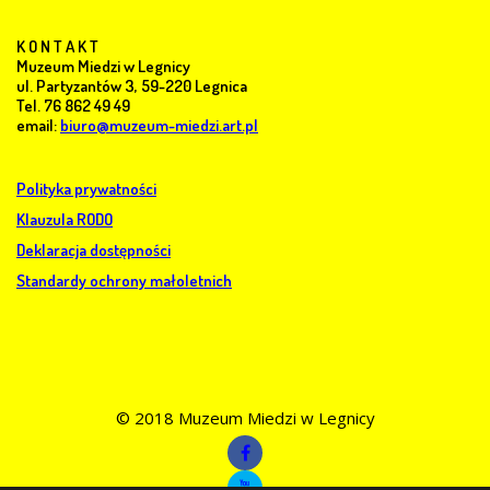
K O N T A K T
Muzeum Miedzi w Legnicy
ul. Partyzantów 3, 59-220 Legnica
Tel. 76 862 49 49
email:
biuro@muzeum-miedzi.art.pl
Polityka prywatności
Klauzula RODO
Deklaracja dostępności
Standardy ochrony małoletnich
© 2018 Muzeum Miedzi w Legnicy