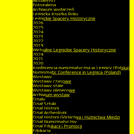
Aktualności
Fotogaleria
Archiwum wydarzeń
Legnicka Książka Roku
Legnickie Spacery Historyczne
2026
2025
2024
2023
2022
2019
Wirtualne Legnickie Spacery Historyczne
2024
2021
2020
Konferencja numizmatyczna w Legnicy (Polska)
Numismatic Conference in Legnica (Poland)
Wystawy
Wystawy czasowe
Wystawy stałe
Wystawy plenerowe
Archiwum wystaw
Działy
Dział Sztuki
Dział Historii
Dział Archeologii
Dział Historii Górnictwa i Hutnictwa Miedzi
Dział Numizmatyczny
Dział Edukacji i Promocji
Edukacja