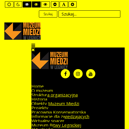
Default
Night
High
High
High
Set
Set
Set
mode
mode
Contrast
Contrast
Contrast
Smaller
Default
Larger
Black
Black
Yellow
Font
Font
Font
Szukaj
White
Yellow
Black
mode
mode
mode
Home
O muzeum
Struktura organizacyjna
Historia
Obiekty Muzeum Miedzi
Projekty
Pracownia Konserwatorska
Informacje dla zwiedzających
Wirtualny spacer
Muzeum Bitwy Legnickiej