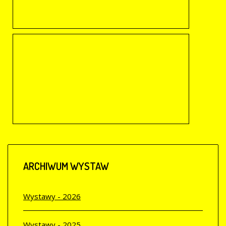
Tworzył się styl na wzór Dalekiego Wschodu. Szła estetyka dla Europy nowa. Drzeworyt japoński. Cuda układu,
FAZY ŚWIATŁA. MALARSTWO EWY KOŁACZ
06.03.-30.04.2009 r.
Ewa Anna Kołacz urodziła się w Legnicy. Dzieciństwo spędziła w Kielcach, debiutując jako młoda poetka w gazecie lokalnej ,,Słowo Ludu". Następnie przeniosła się z…
ARCHIWUM
WYSTAW
Wystawy - 2026
Wystawy - 2025