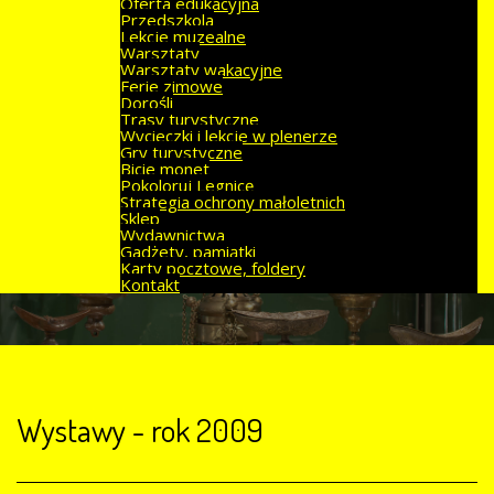
Oferta edukacyjna
Przedszkola
Lekcje muzealne
Warsztaty
Warsztaty wakacyjne
Ferie zimowe
Dorośli
Trasy turystyczne
Wycieczki i lekcje w plenerze
Gry turystyczne
Bicie monet
Pokoloruj Legnicę
Strategia ochrony małoletnich
Sklep
Wydawnictwa
Gadżety, pamiątki
Karty pocztowe, foldery
Kontakt
Wystawy - rok 2009