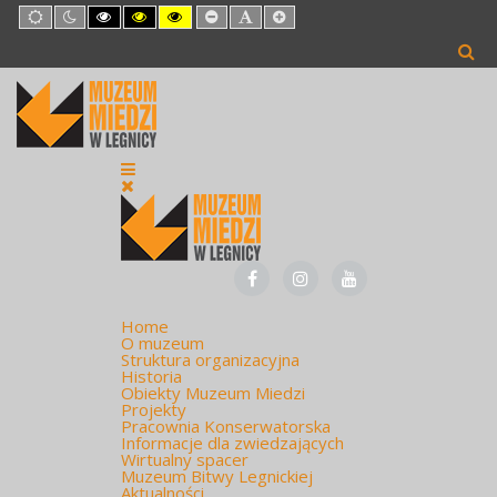
Default
Night
High
High
High
Set
Set
Set
mode
mode
Contrast
Contrast
Contrast
Smaller
Default
Larger
Black
Black
Yellow
Font
Font
Font
White
Yellow
Black
mode
mode
mode
Home
O muzeum
Struktura organizacyjna
Historia
Obiekty Muzeum Miedzi
Projekty
Pracownia Konserwatorska
Informacje dla zwiedzających
Wirtualny spacer
Muzeum Bitwy Legnickiej
Aktualności