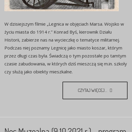
W dzisiejszym filmie „Legnica w objęciach Marsa. Wojsko w
życiu miasta do 1914 r.” Konrad Byś, kierownik Działu
Historii, zabierze nas na wycieczkę o tematyce militarnej.
Podczas niej poznamy Legnicę jako miasto koszar, którym
przez długi czas była. Świadczą o tym pozostałe po tamtym
czasie zabudowania, w których dziś mieszczą się m.in. szkoły
czy służą jako obiekty mieszkalne.
CZYTAJ WIĘCEJ...
Noc Muzealna (9.10.2021 r.) - program