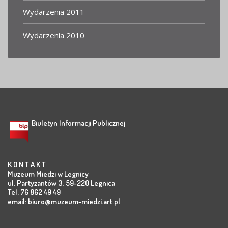
Wydarzenia 2011
Wydarzenia 2010
Biuletyn Informacji Publicznej
K O N T A K T
Muzeum Miedzi w Legnicy
ul. Partyzantów 3, 59-220 Legnica
Tel. 76 862 49 49
email:
biuro@muzeum-miedzi.art.pl