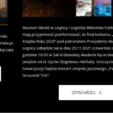
Muzeum Miedzi w Legnicy i Legnicka Biblioteka Publ
mają przyjemność poinformować, że finał konkursu 
 roku
Książka Roku 2020” pod patronatem Prezydenta Mi
stalacje.
Legnicy odbędzie się w dniu 25.11.2021 (czwartek) 
łajczaka
godzinie 18.00 w Sali Królewskiej Akademii Rycerski
(wejście od ul. Ojców Zbigniewa i Michała). Uroczyst
towarzyszyć będzie koncert zespołu jazzowego „Pa
Gruszecki Trio”.
CZYTAJ WIĘCEJ...