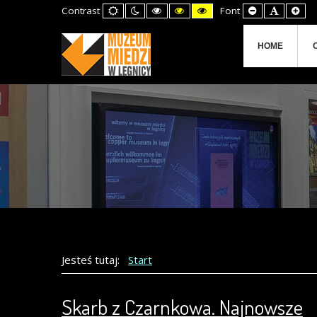
Default
Night
High
High
High
Set
Set
Set
Contrast
Font
mode
mode
Contrast
Contrast
Contrast
Smaller
Default
Lar
Black
Black
Yellow
Font
Font
Fon
White
Yellow
Black
mode
mode
mode
HOME
Jesteś tutaj:
Start
Skarb z Czarnkowa. Najnowsze