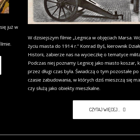
ię już w
W dzisiejszym filmie „Legnica w objęciach Marsa. W
ilmie.
życiu miasta do 1914 r.” Konrad Byś, kierownik Dział
Historii, zabierze nas na wycieczkę o tematyce milita
Podczas niej poznamy Legnicę jako miasto koszar, 
przez długi czas była. Świadczą o tym pozostałe p
czasie zabudowania, w których dziś mieszczą się m.i
czy służą jako obiekty mieszkalne.
CZYTAJ WIĘCEJ...