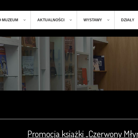
ger
t
O MUZEUM
AKTUALNOŚCI
WYSTAWY
DZIAŁY
Promocja książki „Czerwony Mły