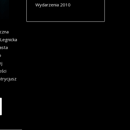
Wydarzenia 2010
iczna
„Legnicka
asta
o
ej
ości
trycjusz