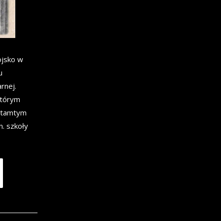
ojsko w
u
rnej.
którym
o tamtym
n. szkoły