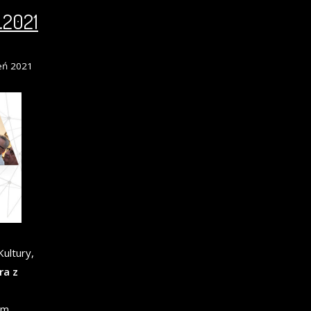
.2021
eń 2021
ultury,
ra z
um