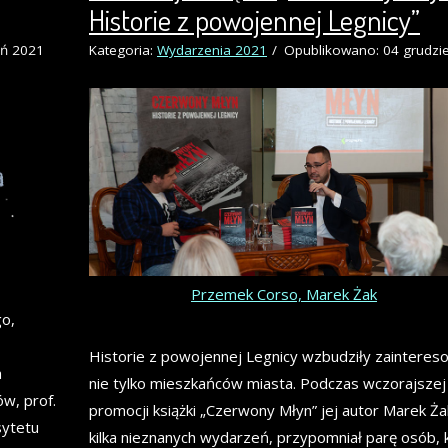
Historie z powojennej Legnicy”
eń 2021
Kategoria:
Wydarzenia 2021
Opublikowano: 04 grudzi
Przemek Corso, Marek Żak
go,
Historie z powojennej Legnicy wzbudziły zainteres
a
nie tylko mieszkańców miasta. Podczas wczorajszej 
w, prof.
promocji książki „Czerwony Młyn” jej autor Marek Ża
sytetu
kilka nieznanych wydarzeń, przypomniał parę osób, 