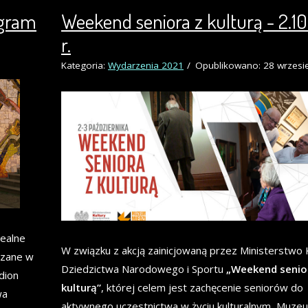
ogram
Weekend seniora z kulturą - 2.10
r.
Kategoria:
Wydarzenia 2021
Opublikowano: 28 wrzesi
zealne
W związku z akcją zainicjowaną przez Ministerstwo K
dzane w
Dziedzictwa Narodowego i Sportu
„Weekend senio
dion
kulturą”
, której celem jest zachęcenie seniorów do
wa
aktywnego uczestnictwa w życiu kulturalnym, Muze