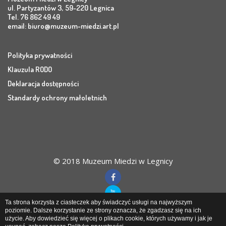
ul. Partyzantów 3, 59-220 Legnica
Tel. 76 862 49 49
email:
biuro@muzeum-miedzi.art.pl
Polityka prywatności
Klauzula RODO
Deklaracja dostępności
Standardy ochrony małoletnich
© 2018 Muzeum Miedzi w Legnicy
Ta strona korzysta z ciasteczek aby świadczyć usługi na najwyższym
poziomie. Dalsze korzystanie ze strony oznacza, że zgadzasz się na ich
użycie. Aby dowiedzieć się więcej o plikach cookie, których używamy i jak je
Muzeum Miedzi
w Legnicy