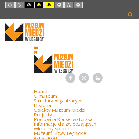
Default
Night
High
High
High
Set
Set
Set
mode
mode
Contrast
Contrast
Contrast
Smaller
Default
Larger
Black
Black
Yellow
Font
Font
Font
White
Yellow
Black
mode
mode
mode
Home
O muzeum
Struktura organizacyjna
Historia
Obiekty Muzeum Miedzi
Projekty
Pracownia Konserwatorska
Informacje dla zwiedzających
Wirtualny spacer
Muzeum Bitwy Legnickiej
Aktualności