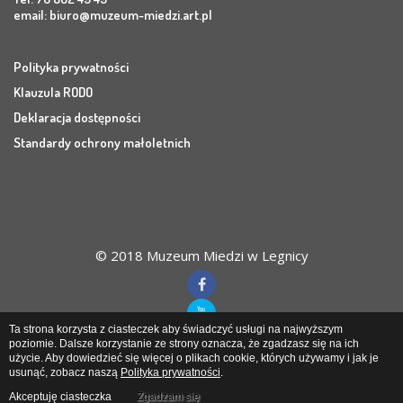
email:
biuro@muzeum-miedzi.art.pl
Polityka prywatności
Klauzula RODO
Deklaracja dostępności
Standardy ochrony małoletnich
© 2018 Muzeum Miedzi w Legnicy
Ta strona korzysta z ciasteczek aby świadczyć usługi na najwyższym
poziomie. Dalsze korzystanie ze strony oznacza, że zgadzasz się na ich
użycie. Aby dowiedzieć się więcej o plikach cookie, których używamy i jak je
Muzeum Miedzi
w Legnicy
usunąć, zobacz naszą
Polityka prywatności
.
Akceptuję ciasteczka
Zgadzam się