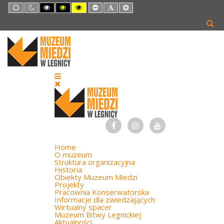
Default
Night
High
High
High
Set
Set
Set
mode
mode
Contrast
Contrast
Contrast
Smaller
Default
Larger
Black
Black
Yellow
Font
Font
Font
White
Yellow
Black
mode
mode
mode
Home
O muzeum
Struktura organizacyjna
Historia
Obiekty Muzeum Miedzi
Projekty
Pracownia Konserwatorska
Informacje dla zwiedzających
Wirtualny spacer
Muzeum Bitwy Legnickiej
Aktualności