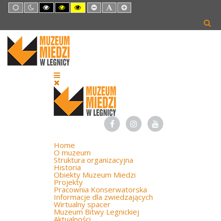
Default
Night
High
High
High
Set
Set
Set
mode
mode
Contrast
Contrast
Contrast
Smaller
Default
Larger
Black
Black
Yellow
Font
Font
Font
White
Yellow
Black
mode
mode
mode
Home
O muzeum
Struktura organizacyjna
Historia
Obiekty Muzeum Miedzi
Projekty
Pracownia Konserwatorska
Informacje dla zwiedzających
Wirtualny spacer
Muzeum Bitwy Legnickiej
Aktualności