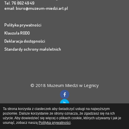
Tel. 76 862 49 49
email:
biuro@muzeum-miedzi.art.pl
Polityka prywatności
Klauzula RODO
Deklaracja dostępności
Standardy ochrony małoletnich
© 2018 Muzeum Miedzi w Legnicy
Ta strona korzysta z ciasteczek aby świadczyć usługi na najwyższym
poziomie. Dalsze korzystanie ze strony oznacza, że zgadzasz się na ich
użycie. Aby dowiedzieć się więcej o plikach cookie, których używamy i jak je
Muzeum Miedzi
w Legnicy
usunąć, zobacz naszą
Polityka prywatności
.