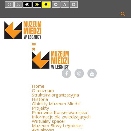
Default
Night
High
High
High
Set
Set
Set
mode
mode
Contrast
Contrast
Contrast
Smaller
Default
Larger
Black
Black
Yellow
Font
Font
Font
White
Yellow
Black
mode
mode
mode
Home
O muzeum
Struktura organizacyjna
Historia
Obiekty Muzeum Miedzi
Projekty
Pracownia Konserwatorska
Informacje dla zwiedzających
Wirtualny spacer
Muzeum Bitwy Legnickiej
Aktualności