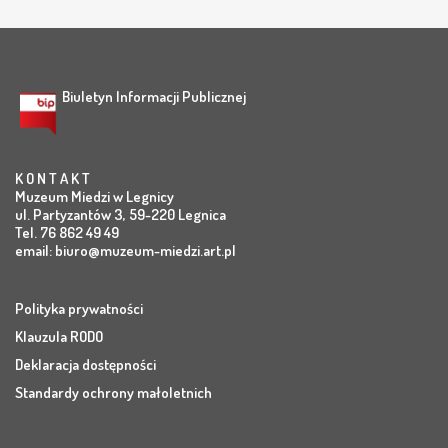
Biuletyn Informacji Publicznej
K O N T A K T
Muzeum Miedzi w Legnicy
ul. Partyzantów 3, 59-220 Legnica
Tel. 76 862 49 49
email:
biuro@muzeum-miedzi.art.pl
Polityka prywatności
Klauzula RODO
Deklaracja dostępności
Standardy ochrony małoletnich