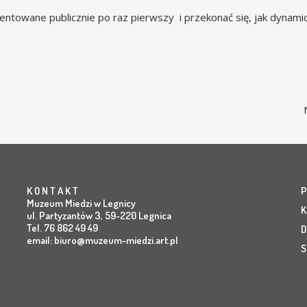
entowane publicznie po raz pierwszy i przekonać się, jak dynami
K O N T A K T
P
Muzeum Miedzi w Legnicy
K
ul. Partyzantów 3, 59-220 Legnica
Tel. 76 862 49 49
D
email:
biuro@muzeum-miedzi.art.pl
S