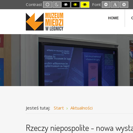
Default
Night
High
High
High
Set
Set
Set
Contrast
Font
mode
mode
Contrast
Contrast
Contrast
Smaller
Default
Lar
Black
Black
Yellow
Font
Font
Fon
White
Yellow
Black
HOME
mode
mode
mode
Jesteś tutaj:
Start
Aktualności
Rzeczy niepospolite - nowa wys