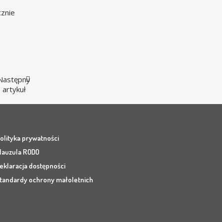
cznie
Następny
artykuł
olityka prywatności
lauzula RODO
eklaracja dostępności
tandardy ochrony małoletnich