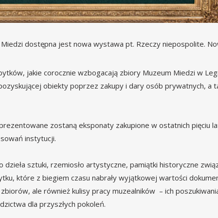
Miedzi dostępna jest nowa wystawa pt. Rzeczy niepospolite. No
zabytków, jakie corocznie wzbogacają zbiory Muzeum Miedzi w Legn
, pozyskującej obiekty poprzez zakupy i dary osób prywatnych, a 
rezentowane zostaną eksponaty zakupione w ostatnich pięciu la
sowań instytucji.
zieła sztuki, rzemiosło artystyczne, pamiątki historyczne zwią
ytku, które z biegiem czasu nabrały wyjątkowej wartości dokumen
zbiorów, ale również kulisy pracy muzealników – ich poszukiwani
dzictwa dla przyszłych pokoleń.