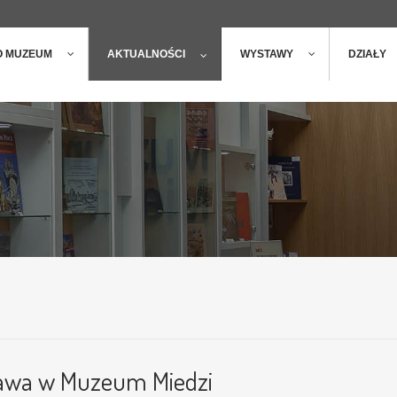
ger
t
O MUZEUM
AKTUALNOŚCI
WYSTAWY
DZIAŁY
tawa w Muzeum Miedzi