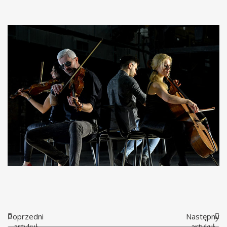
Poprzedni
Następny
artykuł
artykuł