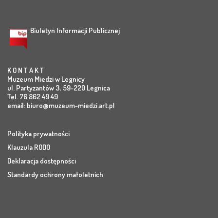
Biuletyn Informacji Publicznej
K O N T A K T
Muzeum Miedzi w Legnicy
ul. Partyzantów 3, 59-220 Legnica
Tel. 76 862 49 49
email:
biuro@muzeum-miedzi.art.pl
Polityka prywatności
Klauzula RODO
Deklaracja dostępności
Standardy ochrony małoletnich