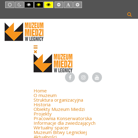
Default
Night
High
High
High
Set
Set
Set
mode
mode
Contrast
Contrast
Contrast
Smaller
Default
Larger
Black
Black
Yellow
Font
Font
Font
White
Yellow
Black
mode
mode
mode
Home
O muzeum
Struktura organizacyjna
Historia
Obiekty Muzeum Miedzi
Projekty
Pracownia Konserwatorska
Informacje dla zwiedzających
Wirtualny spacer
Muzeum Bitwy Legnickiej
Aktualności