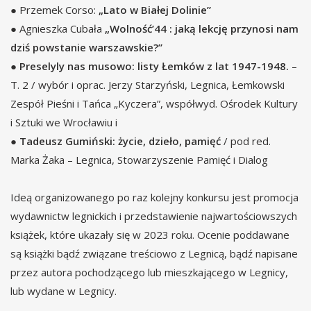
● Przemek Corso:
„Lato w Białej Dolinie”
● Agnieszka Cubała
„Wolność’44 : jaką lekcję przynosi nam
dziś powstanie warszawskie?”
●
Preselyly nas musowo: listy Łemków z lat 1947-1948.
–
T. 2 / wybór i oprac. Jerzy Starzyński, Legnica, Łemkowski
Zespół Pieśni i Tańca „Kyczera”, współwyd. Ośrodek Kultury
i Sztuki we Wrocławiu i
●
Tadeusz Gumiński: życie, dzieło, pamięć
/ pod red.
Marka Żaka – Legnica, Stowarzyszenie Pamięć i Dialog
Ideą organizowanego po raz kolejny konkursu jest promocja
wydawnictw legnickich i przedstawienie najwartościowszych
książek, które ukazały się w 2023 roku. Ocenie poddawane
są książki bądź związane treściowo z Legnicą, bądź napisane
przez autora pochodzącego lub mieszkającego w Legnicy,
lub wydane w Legnicy.