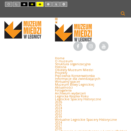
Default
Night
High
High
High
Set
Set
Set
mode
mode
Contrast
Contrast
Contrast
Smaller
Default
Larger
Black
Black
Yellow
Font
Font
Font
White
Yellow
Black
mode
mode
mode
Home
O muzeum
Struktura organizacyjna
Historia
Obiekty Muzeum Miedzi
Projekty
Pracownia Konserwatorska
Informacje dla zwiedzających
Wirtualny spacer
Muzeum Bitwy Legnickiej
Aktualności
Fotogaleria
Archiwum wydarzeń
Legnicka Książka Roku
Legnickie Spacery Historyczne
2026
2025
2024
2023
2022
2019
Wirtualne Legnickie Spacery Historyczne
2024
2021
2020