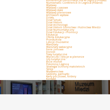
Konferencja numizmatyczna w Legnicy (Polska)
Numismatic Conference in Legnica (Poland)
Wystawy
Wystawy czasowe
Wystawy stałe
Wystawy plenerowe
Archiwum wystaw
Działy
Dział Sztuki
Dział Historii
Dział Archeologii
Dział Historii Górnictwa i Hutnictwa Miedzi
Dział Numizmatyczny
Dział Edukacji i Promocji
Edukacja
Oferta edukacyjna
Przedszkola
Lekcje muzealne
Warsztaty
Warsztaty wakacyjne
Ferie zimowe
Dorośli
Trasy turystyczne
Wycieczki i lekcje w plenerze
Gry turystyczne
Bicie monet
Pokoloruj Legnicę
Strategia ochrony małoletnich
Sklep
Wydawnictwa
Gadżety, pamiątki
Karty pocztowe, foldery
Kontakt