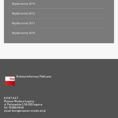
Wydarzenia 2013
Wydarzenia 2012
Wydarzenia 2011
Wydarzenia 2010
Biuletyn Informacji Publicznej
K O N T A K T
Muzeum Miedzi w Legnicy
ul. Partyzantów 3, 59-220 Legnica
Tel. 76 862 49 49
email:
biuro@muzeum-miedzi.art.pl