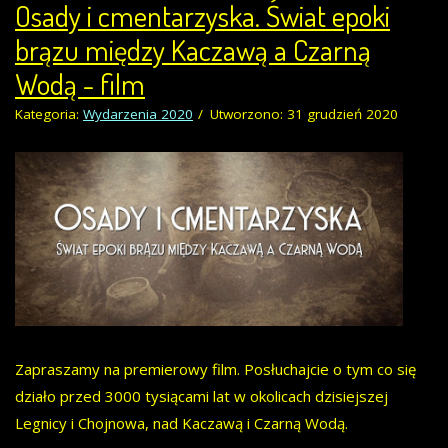
Osady i cmentarzyska. Świat epoki
brązu między Kaczawą a Czarną
Wodą - film
Kategoria:
Wydarzenia 2020
Utworzono: 31 grudzień 2020
Zapraszamy na premierowy film. Posłuchajcie o tym co się
działo przed 3000 tysiącami lat w okolicach dzisiejszej
Legnicy i Chojnowa, nad Kaczawą i Czarną Wodą.