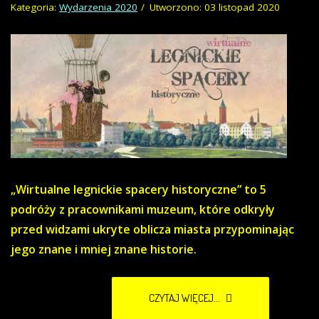
Kategoria:
Wydarzenia 2020
Utworzono: 03 listopad 2020
„Wirtualne legnickie spacery historyczne” to 5
podróży z pracownikami muzeum, które odkryły
przed widzami ukryte oblicza miasta przypominając
jego znane i mniej znane historie.
CZYTAJ WIĘCEJ...