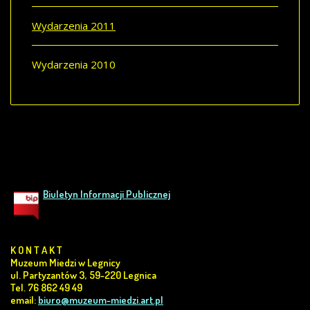
Wydarzenia 2011
Wydarzenia 2010
Biuletyn Informacji Publicznej
K O N T A K T
Muzeum Miedzi w Legnicy
ul. Partyzantów 3, 59-220 Legnica
Tel. 76 862 49 49
email:
biuro@muzeum-miedzi.art.pl