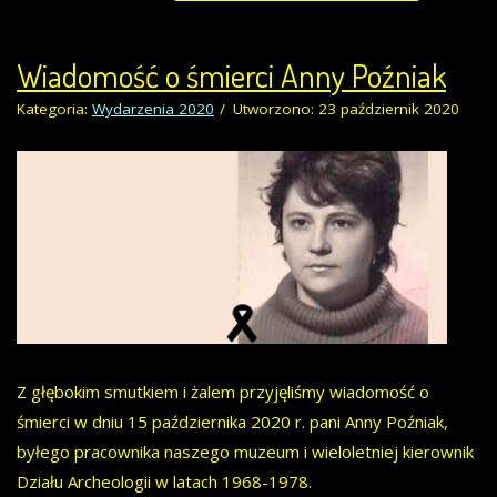
Wiadomość o śmierci Anny Poźniak
Kategoria:
Wydarzenia 2020
Utworzono: 23 październik 2020
Z głębokim smutkiem i żalem przyjęliśmy wiadomość o
śmierci w dniu 15 października 2020 r. pani Anny Poźniak,
byłego pracownika naszego muzeum i wieloletniej kierownik
Działu Archeologii w latach 1968-1978.