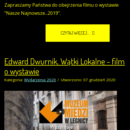
Zapraszamy Państwa do obejrzenia filmu o wystawie
"Nasze Najnowsze...2019".
CZYTAJ WIĘCEJ...
Edward Dwurnik. Wątki Lokalne - film
o wystawie
Kategoria:
Wydarzenia 2020
Utworzono: 07 grudzień 2020