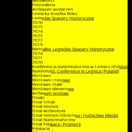
Aktualności
Fotogaleria
Archiwum wydarzeń
Legnicka Książka Roku
Legnickie Spacery Historyczne
2026
2025
2024
2023
2022
2019
Wirtualne Legnickie Spacery Historyczne
2024
2021
2020
Konferencja numizmatyczna w Legnicy (Polska)
Numismatic Conference in Legnica (Poland)
Wystawy
Wystawy czasowe
Wystawy stałe
Wystawy plenerowe
Archiwum wystaw
Działy
Dział Sztuki
Dział Historii
Dział Archeologii
Dział Historii Górnictwa i Hutnictwa Miedzi
Dział Numizmatyczny
Dział Edukacji i Promocji
Edukacja