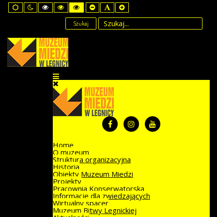
Default
Night
High
High
High
Set
Set
Set
mode
mode
Contrast
Contrast
Contrast
Smaller
Default
Larger
Black
Black
Yellow
Font
Font
Font
Szukaj
White
Yellow
Black
mode
mode
mode
Home
O muzeum
Struktura organizacyjna
Historia
Obiekty Muzeum Miedzi
Projekty
Pracownia Konserwatorska
Informacje dla zwiedzających
Wirtualny spacer
Muzeum Bitwy Legnickiej