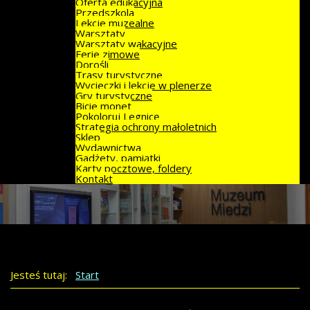
Oferta edukacyjna
Przedszkola
Lekcje muzealne
Warsztaty
Warsztaty wakacyjne
Ferie zimowe
Dorośli
Trasy turystyczne
Wycieczki i lekcje w plenerze
Gry turystyczne
Bicie monet
Pokoloruj Legnicę
Strategia ochrony małoletnich
Sklep
Wydawnictwa
Gadżety, pamiątki
Karty pocztowe, foldery
Kontakt
Jesteś tutaj:
Start