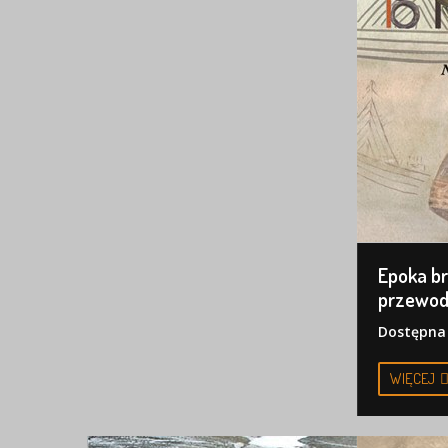
Epoka br
przewod
Dostępna 
WIĘCEJ