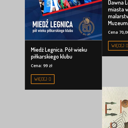
Dawna L
miasta w
malarstw
Muzeum 
Cena 70,00
WIĘCEJ
Miedź Legnica. Pół wieku
piłkarskiego klubu
Cena: 99 zł
WIĘCEJ