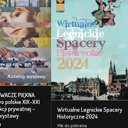
WACZE PIĘKNA.
o polskie XIX-XXI
kcji prywatnej -
Wirtualne Legnickie Spacery
 wystawy
Historyczne 2024
ł
Plik do pobrania