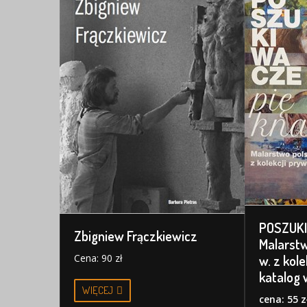
POSZUKI
Zbigniew Frączkiewicz
Malarstw
Cena: 90 zł
w. z kole
katalog
WIĘCEJ
cena: 55 z