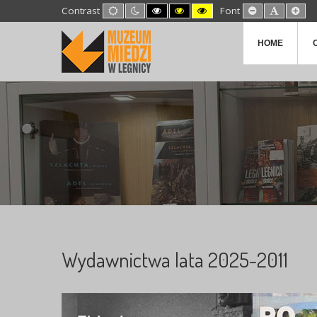
Default
Night
High
High
High
Set
Set
Set
Contrast
Font
mode
mode
Contrast
Contrast
Contrast
Smaller
Default
Lar
Black
Black
Yellow
Font
Font
Fon
White
Yellow
Black
HOME
mode
mode
mode
Wydawnictwa lata 2025-2011