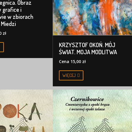
egnica. Obraz
 grafice i
ie w zbiorach
Miedzi
 zł
KRZYSZTOF OKOŃ. MÓJ
ŚWIAT. MOJA MODLITWA
Cena 15,00 zł
WIĘCEJ