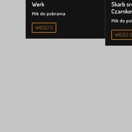
Skarb sr
Werk
Czarnko
Plik do pobrania
Plik do p
WIĘCEJ
WIĘCEJ