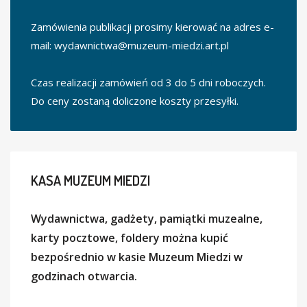
Zamówienia publikacji prosimy kierować na adres e-
mail:
wydawnictwa@muzeum-miedzi.art.pl
Czas realizacji zamówień od 3 do 5 dni roboczych.
Do ceny zostaną doliczone koszty przesyłki.
KASA
MUZEUM MIEDZI
Wydawnictwa, gadżety, pamiątki muzealne,
karty pocztowe, foldery można kupić
bezpośrednio w kasie Muzeum Miedzi w
godzinach otwarcia.