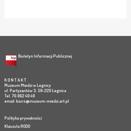
Biuletyn Informacji Publicznej
K O N T A K T
Muzeum Miedzi w Legnicy
ul. Partyzantów 3, 59-220 Legnica
Tel. 76 862 49 49
email:
biuro@muzeum-miedzi.art.pl
Polityka prywatności
Klauzula RODO