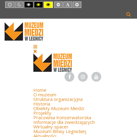
Default
Night
High
High
High
Set
Set
Set
mode
mode
Contrast
Contrast
Contrast
Smaller
Default
Larger
Black
Black
Yellow
Font
Font
Font
White
Yellow
Black
mode
mode
mode
Home
O muzeum
Struktura organizacyjna
Historia
Obiekty Muzeum Miedzi
Projekty
Pracownia Konserwatorska
Informacje dla zwiedzających
Wirtualny spacer
Muzeum Bitwy Legnickiej
Aktualności