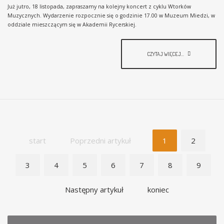
Już jutro, 18 listopada, zapraszamy na kolejny koncert z cyklu Wtorków
Muzycznych. Wydarzenie rozpocznie się o godzinie 17.00 w Muzeum Miedzi, w
oddziale mieszczącym się w Akademii Rycerskiej.
CZYTAJ WIĘCEJ...
start
Poprzedni artykuł
1
2
3
4
5
6
7
8
9
Następny artykuł
koniec