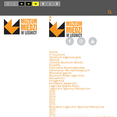
Default
Night
High
High
High
Set
Set
Set
mode
mode
Contrast
Contrast
Contrast
Smaller
Default
Larger
Black
Black
Yellow
Font
Font
Font
White
Yellow
Black
mode
mode
mode
Home
O muzeum
Struktura organizacyjna
Historia
Obiekty Muzeum Miedzi
Projekty
Pracownia Konserwatorska
Informacje dla zwiedzających
Wirtualny spacer
Muzeum Bitwy Legnickiej
Aktualności
Fotogaleria
Archiwum wydarzeń
Legnicka Książka Roku
Legnickie Spacery Historyczne
2026
2025
2024
2023
2022
2019
Wirtualne Legnickie Spacery Historyczne
2024
2021
2020