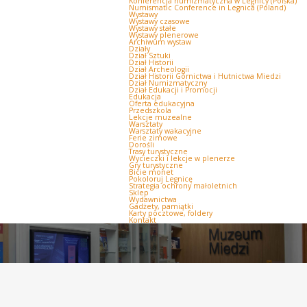
Konferencja numizmatyczna w Legnicy (Polska)
Numismatic Conference in Legnica (Poland)
Wystawy
Wystawy czasowe
Wystawy stałe
Wystawy plenerowe
Archiwum wystaw
Działy
Dział Sztuki
Dział Historii
Dział Archeologii
Dział Historii Górnictwa i Hutnictwa Miedzi
Dział Numizmatyczny
Dział Edukacji i Promocji
Edukacja
Oferta edukacyjna
Przedszkola
Lekcje muzealne
Warsztaty
Warsztaty wakacyjne
Ferie zimowe
Dorośli
Trasy turystyczne
Wycieczki i lekcje w plenerze
Gry turystyczne
Bicie monet
Pokoloruj Legnicę
Strategia ochrony małoletnich
Sklep
Wydawnictwa
Gadżety, pamiątki
Karty pocztowe, foldery
Kontakt