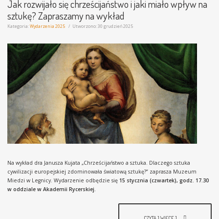
Jak rozwijało się chrześcijaństwo i jaki miało wpływ na
sztukę? Zapraszamy na wykład
Kategoria:
Wydarzenia 2025
Utworzono: 30 grudzień 2025
Na wykład dra Janusza Kujata „Chrześcijaństwo a sztuka. Dlaczego sztuka
cywilizacji europejskiej zdominowała światową sztukę?” zaprasza Muzeum
Miedzi w Legnicy. Wydarzenie odbędzie się
15 stycznia (czwartek), godz. 17.30
w oddziale w Akademii Rycerskiej.
CZYTAJ WIĘCEJ...