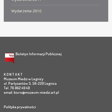
Wydarzenia 2010
Biuletyn Informacji Publicznej
K O N T A K T
Muzeum Miedzi w Legnicy
ul. Partyzantów 3, 59-220 Legnica
Tel. 76 862 49 49
email:
biuro@muzeum-miedzi.art.pl
Polityka prywatności