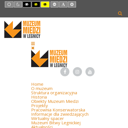
Default
Night
High
High
High
Set
Set
Set
mode
mode
Contrast
Contrast
Contrast
Smaller
Default
Larger
Black
Black
Yellow
Font
Font
Font
White
Yellow
Black
mode
mode
mode
Home
O muzeum
Struktura organizacyjna
Historia
Obiekty Muzeum Miedzi
Projekty
Pracownia Konserwatorska
Informacje dla zwiedzających
Wirtualny spacer
Muzeum Bitwy Legnickiej
Aktualności