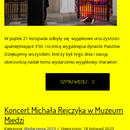
W piątek 21 listopada odbyły się wyjątkowe uroczystości
upamiętniające 350. rocznicę wygaśnięcia dynastii Piastów.
Dziękujemy wszystkim, którzy byli tego dnia i swoją
obecnością nadali temu wydarzeniu wyjątkowy charakter.
CZYTAJ WIĘCEJ...
Koncert Michała Rejczyka w Muzeum
Miedzi
Kategoria:
Wydarzenia 2025
Utworzono: 18 listopad 2025