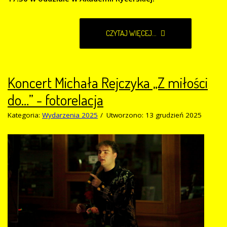
CZYTAJ WIĘCEJ...
Koncert Michała Rejczyka „Z miłości
do…” - fotorelacja
Kategoria:
Wydarzenia 2025
Utworzono: 13 grudzień 2025