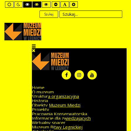
Default
Night
High
High
High
Set
Set
Set
mode
mode
Contrast
Contrast
Contrast
Smaller
Default
Larger
Black
Black
Yellow
Font
Font
Font
Szukaj
White
Yellow
Black
mode
mode
mode
Home
O muzeum
Struktura organizacyjna
Historia
Obiekty Muzeum Miedzi
Projekty
Pracownia Konserwatorska
Informacje dla zwiedzających
Wirtualny spacer
Muzeum Bitwy Legnickiej