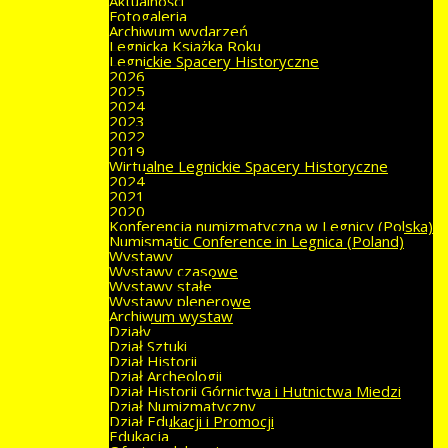
Aktualności
Fotogaleria
Archiwum wydarzeń
Legnicka Książka Roku
Legnickie Spacery Historyczne
2026
2025
2024
2023
2022
2019
Wirtualne Legnickie Spacery Historyczne
2024
2021
2020
Konferencja numizmatyczna w Legnicy (Polska)
Numismatic Conference in Legnica (Poland)
Wystawy
Wystawy czasowe
Wystawy stałe
Wystawy plenerowe
Archiwum wystaw
Działy
Dział Sztuki
Dział Historii
Dział Archeologii
Dział Historii Górnictwa i Hutnictwa Miedzi
Dział Numizmatyczny
Dział Edukacji i Promocji
Edukacja