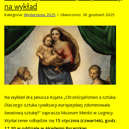
na wykład
Kategoria:
Wydarzenia 2025
Utworzono: 30 grudzień 2025
Na wykład dra Janusza Kujata „Chrześcijaństwo a sztuka.
Dlaczego sztuka cywilizacji europejskiej zdominowała
światową sztukę?” zaprasza Muzeum Miedzi w Legnicy.
Wydarzenie odbędzie się
15 stycznia (czwartek), godz.
17.30 w oddziale w Akademii Rycerskiej.