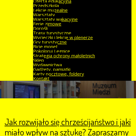
Oferta edukacyjna
Przedszkola
Lekcje muzealne
Warsztaty
Warsztaty wakacyjne
Ferie zimowe
Dorośli
Trasy turystyczne
Wycieczki i lekcje w plenerze
Gry turystyczne
Bicie monet
Pokoloruj Legnicę
Strategia ochrony małoletnich
Sklep
Wydawnictwa
Gadżety, pamiątki
Karty pocztowe, foldery
Kontakt
Jak rozwijało się chrześcijaństwo i jaki
miało wpływ na sztukę? Zapraszamy