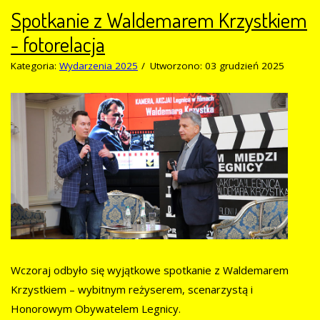
Spotkanie z Waldemarem Krzystkiem
- fotorelacja
Kategoria:
Wydarzenia 2025
Utworzono: 03 grudzień 2025
Wczoraj odbyło się wyjątkowe spotkanie z Waldemarem
Krzystkiem – wybitnym reżyserem, scenarzystą i
Honorowym Obywatelem Legnicy.