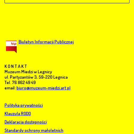
Biuletyn Informacji Publicznej
K O N T A K T
Muzeum Miedzi w Legnicy
ul. Partyzantów 3, 59-220 Legnica
Tel. 76 862 49 49
email:
biuro@muzeum-miedzi.art.pl
Polityka prywatności
Klauzula RODO
Deklaracja dostępności
Standardy ochrony małoletnich