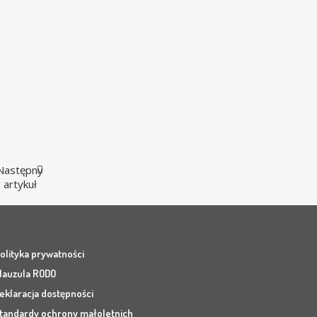
Następny
artykuł
olityka prywatności
lauzula RODO
eklaracja dostępności
tandardy ochrony małoletnich