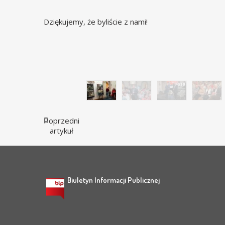
Dziękujemy, że byliście z nami!
Spotkanie z Waldemarem Krzystkiem –
Legnicy - 02.12.2025 / fot. D. Berdys
Poprzedni
artykuł
Biuletyn Informacji Publicznej