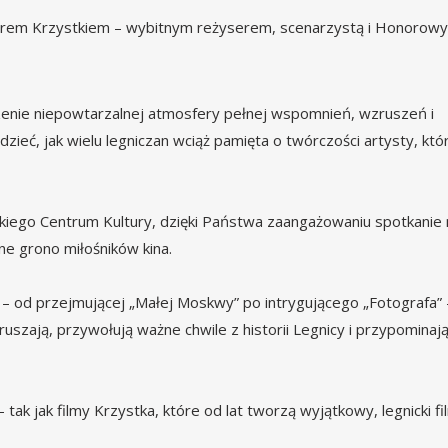
arem Krzystkiem – wybitnym reżyserem, scenarzystą i Honorow
rzenie niepowtarzalnej atmosfery pełnej wspomnień, wzruszeń i
ieć, jak wielu legniczan wciąż pamięta o twórczości artysty, któr
kiego Centrum Kultury, dzięki Państwa zaangażowaniu spotkanie
zne grono miłośników kina.
– od przejmującej „Małej Moskwy” po intrygującego „Fotografa” 
uszają, przywołują ważne chwile z historii Legnicy i przypominaj
tak jak filmy Krzystka, które od lat tworzą wyjątkowy, legnicki f