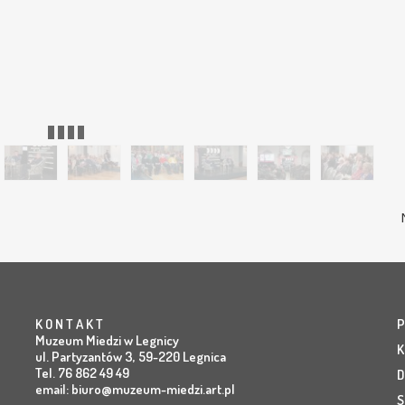
 wybitnym reżyserem, scenarzystą i Honorowym Obywatelem
K O N T A K T
P
Muzeum Miedzi w Legnicy
K
ul. Partyzantów 3, 59-220 Legnica
Tel. 76 862 49 49
D
email:
biuro@muzeum-miedzi.art.pl
S