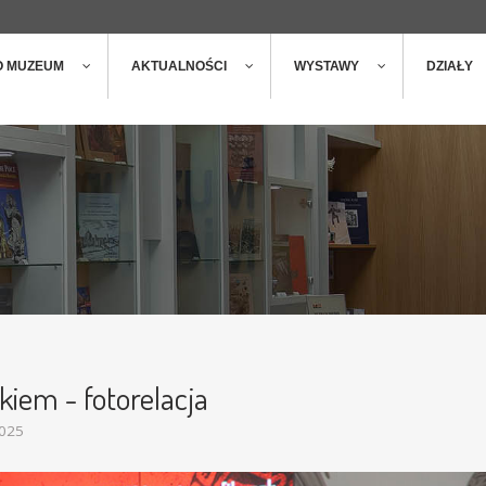
ger
t
O MUZEUM
AKTUALNOŚCI
WYSTAWY
DZIAŁY
iem - fotorelacja
2025