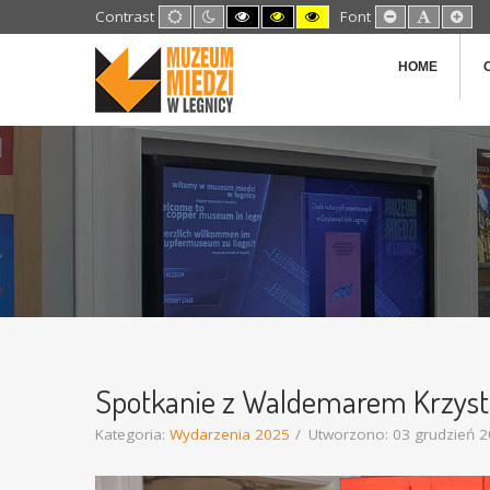
Default
Night
High
High
High
Set
Set
Set
Contrast
Font
mode
mode
Contrast
Contrast
Contrast
Smaller
Default
Lar
Black
Black
Yellow
Font
Font
Fon
White
Yellow
Black
HOME
mode
mode
mode
Spotkanie z Waldemarem Krzystk
Kategoria:
Wydarzenia 2025
Utworzono: 03 grudzień 