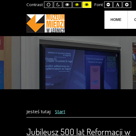
Default
Night
High
High
High
Set
Set
Set
Contrast
Font
mode
mode
Contrast
Contrast
Contrast
Smaller
Default
Lar
Black
Black
Yellow
Font
Font
Fon
White
Yellow
Black
mode
mode
mode
HOME
Jesteś tutaj:
Start
Jubileusz 500 lat Reformacji w