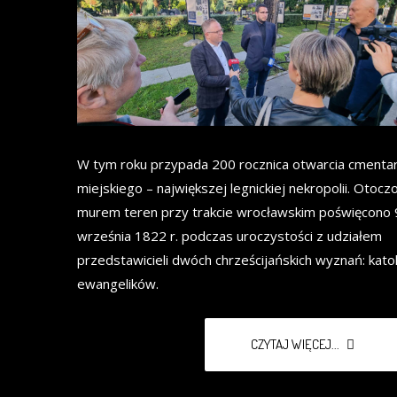
W tym roku przypada 200 rocznica otwarcia cmenta
miejskiego – największej legnickiej nekropolii. Otocz
murem teren przy trakcie wrocławskim poświęcono 
września 1822 r. podczas uroczystości z udziałem
przedstawicieli dwóch chrześcijańskich wyznań: katol
ewangelików.
CZYTAJ WIĘCEJ...