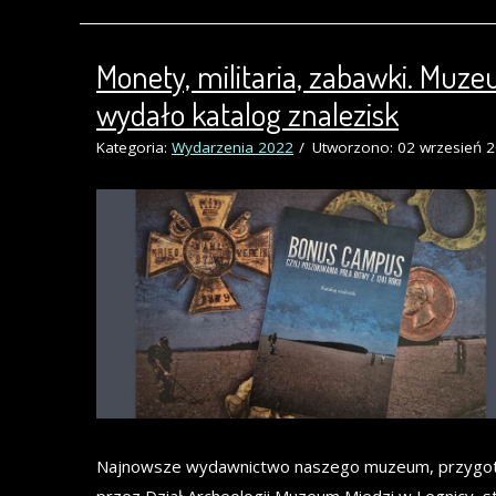
Monety, militaria, zabawki. Muz
wydało katalog znalezisk
Kategoria:
Wydarzenia 2022
Utworzono: 02 wrzesień 
Najnowsze wydawnictwo naszego muzeum, przygo
przez Dział Archeologii Muzeum Miedzi w Legnicy, s