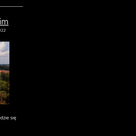
kim
022
dzie się