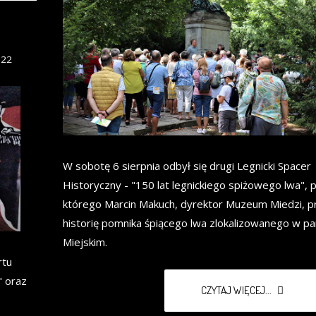
022
W sobotę 6 sierpnia odbył się drugi Legnicki Spacer
Historyczny - "150 lat legnickiego spiżowego lwa",
którego Marcin Makuch, dyrektor Muzeum Miedzi, pr
historię pomnika śpiącego lwa zlokalizowanego w pa
Miejskim.
rtu
 oraz
CZYTAJ WIĘCEJ...