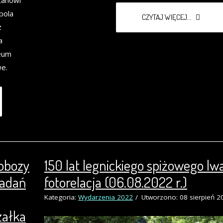
pola
CZYTAJ WIĘCEJ...
z
a
zeum
e.
obozy
150 lat legnickiego spiżowego lw
Badań
fotorelacja (06.08.2022 r.)
Kategoria:
Wydarzenia 2022
Utworzono: 08 sierpień 2
załka