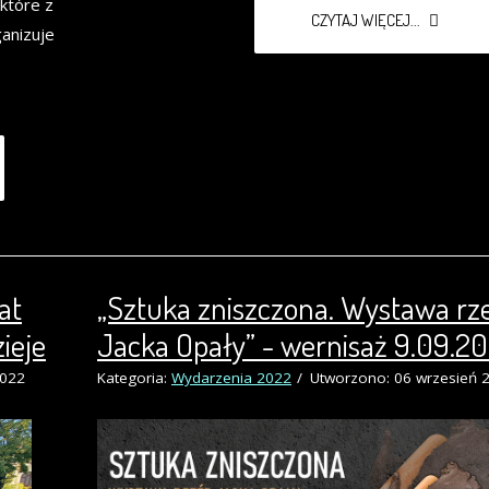
 które z
CZYTAJ WIĘCEJ...
anizuje
at
„Sztuka zniszczona. Wystawa rz
ieje
Jacka Opały” - wernisaż 9.09.20
2022
Kategoria:
Wydarzenia 2022
Utworzono: 06 wrzesień 