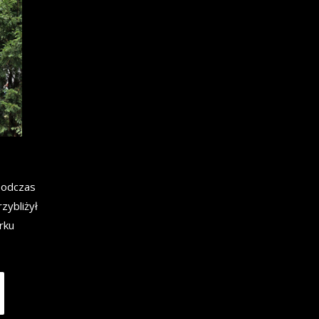
 podczas
zybliżył
rku