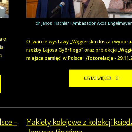
dr János Tischler i Ambasador Ákos Engelmayer
a o
Otwarcie wystawy „Węgierska dusza i wyobraź
ia
rzeźby Lajosa Győrfiego” oraz prelekcja „Węgi
go
miejsca pamięci w Polsce" /fotorelacja - 29.11.2
CZYTAJ WIĘCEJ...
lsce -
Makiety kolejowe z kolekcji księd
Janusza Grygiera