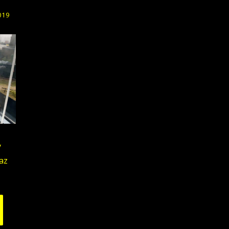
019
y
az