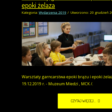
epoki żelaza
Kategoria:
Wydarzenia 2019
Utworzono: 20 grudzień 
Warsztaty garncarstwa epoki brązu i epoki żelaz
19.12.2019 r. - Muzeum Miedzi , MCK /.
CZYTAJ WIĘCEJ...