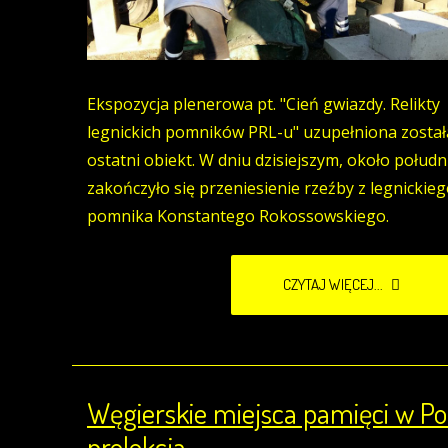
Ekspozycja plenerowa pt. "Cień gwiazdy. Relikty
legnickich pomników PRL-u" uzupełniona został
ostatni obiekt. W dniu dzisiejszym, około połudn
zakończyło się przeniesienie rzeźby z legnickie
pomnika Konstantego Rokossowskiego.
CZYTAJ WIĘCEJ...
Węgierskie miejsca pamięci w Po
prelekcja