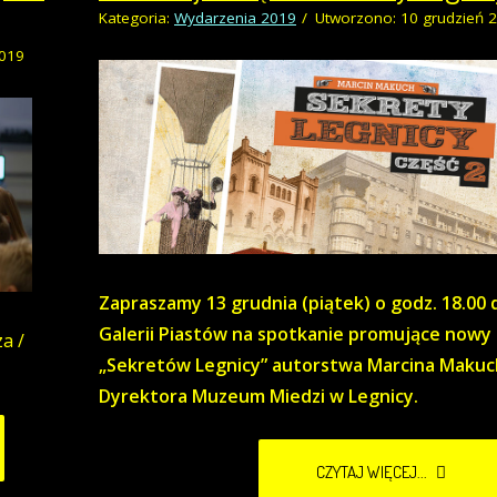
Kategoria:
Wydarzenia 2019
Utworzono: 10 grudzień 
2019
Zapraszamy 13 grudnia (piątek) o godz. 18.00 
Galerii Piastów na spotkanie promujące nowy
a /
„Sekretów Legnicy” autorstwa Marcina Makuc
Dyrektora Muzeum Miedzi w Legnicy.
CZYTAJ WIĘCEJ...