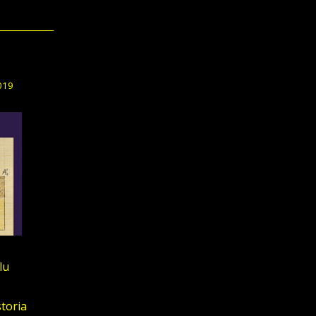
019
lu
toria