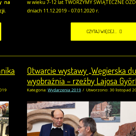
my na
w wieku 7-12 lat TWORZYMY ŚWIĄTECZNE OZ
ji.
dniach 11.12.2019 - 07.01.2020 r.
CZYTAJ WIĘCEJ...
mnika
Otwarcie wystawy „Węgierska du
wyobraźnia – rzeźby Lajosa Győrf
2019
Kategoria:
Wydarzenia 2019
Utworzono: 30 listopad 2