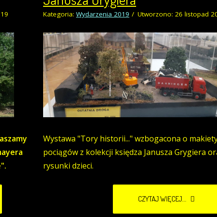
019
Kategoria:
Wydarzenia 2019
Utworzono: 26 listopad 2
praszamy
Wystawa "Tory historii..." wzbogacona o makiet
mayera
pociągów z kolekcji księdza Janusza Grygiera or
".
rysunki dzieci.
CZYTAJ WIĘCEJ...