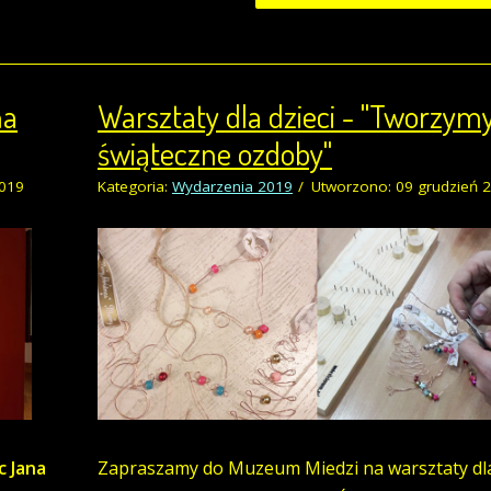
na
Warsztaty dla dzieci - "Tworzym
świąteczne ozdoby"
2019
Kategoria:
Wydarzenia 2019
Utworzono: 09 grudzień 
 Jana
Zapraszamy do Muzeum Miedzi na warsztaty dla