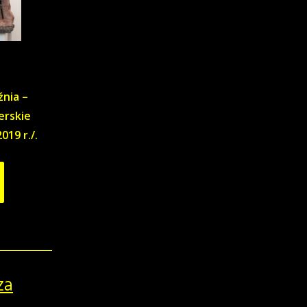
nia –
erskie
019 r./.
za