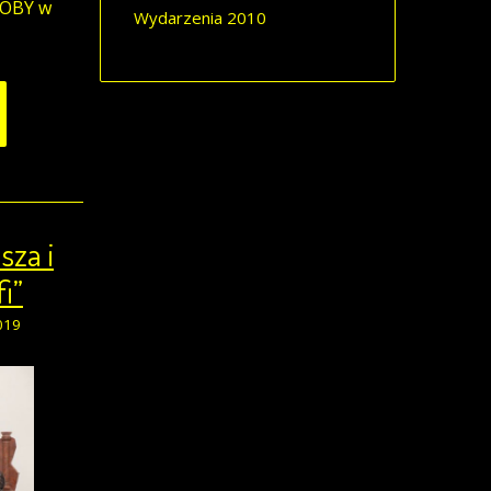
DOBY w
Wydarzenia 2010
sza i
i”
019