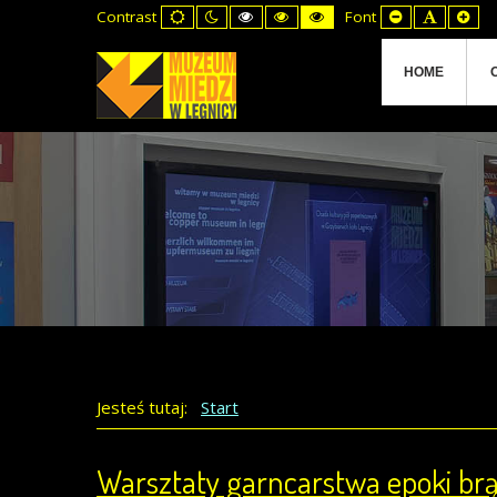
Default
Night
High
High
High
Set
Set
Set
Contrast
Font
mode
mode
Contrast
Contrast
Contrast
Smaller
Default
Lar
Black
Black
Yellow
Font
Font
Fon
White
Yellow
Black
mode
mode
mode
HOME
Jesteś tutaj:
Start
Warsztaty garncarstwa epoki brą