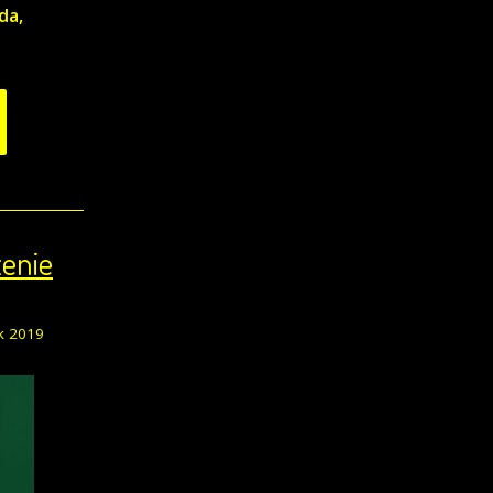
da,
zenie
k 2019