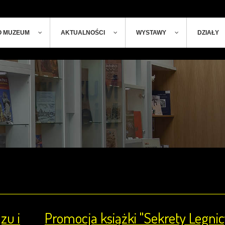
ger
t
O MUZEUM
AKTUALNOŚCI
WYSTAWY
DZIAŁY
zu i
Promocja książki "Sekrety Legnic