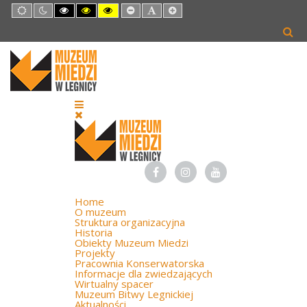
Default
Night
High
High
High
Set
Set
Set
mode
mode
Contrast
Contrast
Contrast
Smaller
Default
Larger
Black
Black
Yellow
Font
Font
Font
White
Yellow
Black
mode
mode
mode
Home
O muzeum
Struktura organizacyjna
Historia
Obiekty Muzeum Miedzi
Projekty
Pracownia Konserwatorska
Informacje dla zwiedzających
Wirtualny spacer
Muzeum Bitwy Legnickiej
Aktualności