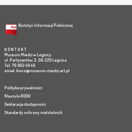
Biuletyn Informacji Publicznej
K O N T A K T
Muzeum Miedzi w Legnicy
ul. Partyzantów 3, 59-220 Legnica
Tel. 76 862 49 49
email:
biuro@muzeum-miedzi.art.pl
Polityka prywatności
Klauzula RODO
Deklaracja dostępności
Standardy ochrony małoletnich