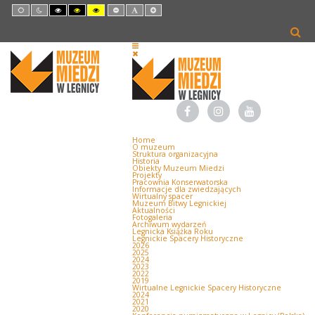
Default
Night
High
High
High
Set
Set
Set
mode
mode
Contrast
Contrast
Contrast
Smaller
Default
Larger
Black
Black
Yellow
Font
Font
Font
White
Yellow
Black
mode
mode
mode
Home
O muzeum
Struktura organizacyjna
Historia
Obiekty Muzeum Miedzi
Projekty
Pracownia Konserwatorska
Informacje dla zwiedzających
Wirtualny spacer
Muzeum Bitwy Legnickiej
Aktualności
Fotogaleria
Archiwum wydarzeń
Legnicka Książka Roku
Legnickie Spacery Historyczne
2026
2025
2024
2023
2022
2019
Wirtualne Legnickie Spacery Historyczne
2024
2021
2020