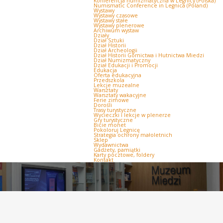
Konferencja numizmatyczna w Legnicy (Polska)
Numismatic Conference in Legnica (Poland)
Wystawy
Wystawy czasowe
Wystawy stałe
Wystawy plenerowe
Archiwum wystaw
Działy
Dział Sztuki
Dział Historii
Dział Archeologii
Dział Historii Górnictwa i Hutnictwa Miedzi
Dział Numizmatyczny
Dział Edukacji i Promocji
Edukacja
Oferta edukacyjna
Przedszkola
Lekcje muzealne
Warsztaty
Warsztaty wakacyjne
Ferie zimowe
Dorośli
Trasy turystyczne
Wycieczki i lekcje w plenerze
Gry turystyczne
Bicie monet
Pokoloruj Legnicę
Strategia ochrony małoletnich
Sklep
Wydawnictwa
Gadżety, pamiątki
Karty pocztowe, foldery
Kontakt