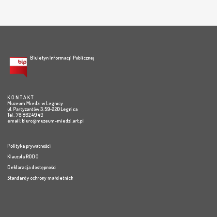
Biuletyn Informacji Publicznej
K O N T A K T
Muzeum Miedzi w Legnicy
ul. Partyzantów 3, 59-220 Legnica
Tel. 76 862 49 49
email:
biuro@muzeum-miedzi.art.pl
Polityka prywatności
Klauzula RODO
Deklaracja dostępności
Standardy ochrony małoletnich