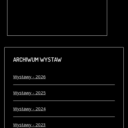
MINIATUROWY ŚWIAT. DOMKI DLA LALEK Z KOLEKCJI ANETY
POPIEL-MACHNICKIEJ
Zabytkowe domki dla lalek są swoistymi stop-klatkami czasów, w których powstały. Stanowią zaskakująco trafne spojrzenie na świat z minionych lat.
ARCHIWUM
WYSTAW
Wystawy - 2026
Wystawy - 2025
Wystawy - 2024
Wystawy - 2023