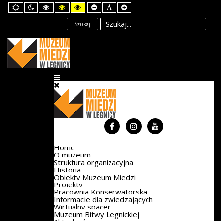
Default
Night
High
High
High
Set
Set
Set
mode
mode
Contrast
Contrast
Contrast
Smaller
Default
Larger
Black
Black
Yellow
Font
Font
Font
Szukaj
White
Yellow
Black
mode
mode
mode
Home
O muzeum
Struktura organizacyjna
Historia
Obiekty Muzeum Miedzi
Projekty
Pracownia Konserwatorska
Informacje dla zwiedzających
Wirtualny spacer
Muzeum Bitwy Legnickiej