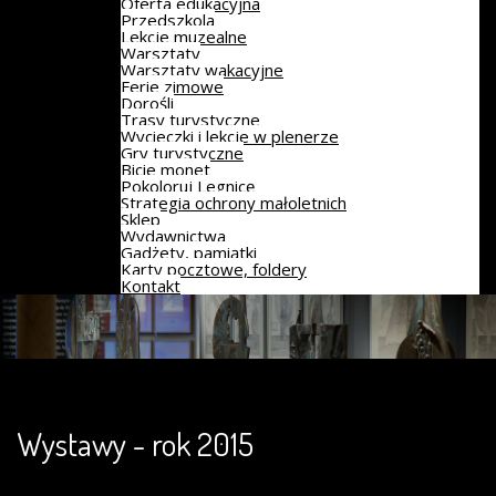
Oferta edukacyjna
Przedszkola
Lekcje muzealne
Warsztaty
Warsztaty wakacyjne
Ferie zimowe
Dorośli
Trasy turystyczne
Wycieczki i lekcje w plenerze
Gry turystyczne
Bicie monet
Pokoloruj Legnicę
Strategia ochrony małoletnich
Sklep
Wydawnictwa
Gadżety, pamiątki
Karty pocztowe, foldery
Kontakt
Wystawy - rok 2015