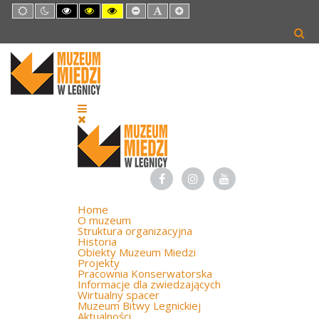
Default
Night
High
High
High
Set
Set
Set
mode
mode
Contrast
Contrast
Contrast
Smaller
Default
Larger
Black
Black
Yellow
Font
Font
Font
White
Yellow
Black
mode
mode
mode
Home
O muzeum
Struktura organizacyjna
Historia
Obiekty Muzeum Miedzi
Projekty
Pracownia Konserwatorska
Informacje dla zwiedzających
Wirtualny spacer
Muzeum Bitwy Legnickiej
Aktualności