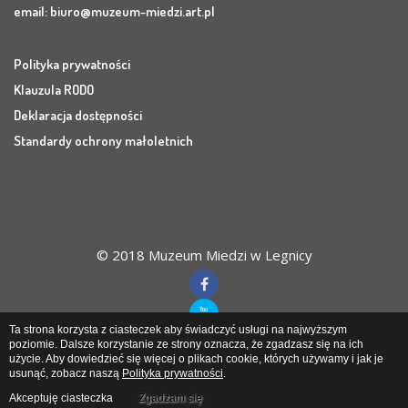
email:
biuro@muzeum-miedzi.art.pl
Polityka prywatności
Klauzula RODO
Deklaracja dostępności
Standardy ochrony małoletnich
© 2018 Muzeum Miedzi w Legnicy
Ta strona korzysta z ciasteczek aby świadczyć usługi na najwyższym
poziomie. Dalsze korzystanie ze strony oznacza, że zgadzasz się na ich
użycie. Aby dowiedzieć się więcej o plikach cookie, których używamy i jak je
Muzeum Miedzi
w Legnicy
usunąć, zobacz naszą
Polityka prywatności
.
Akceptuję ciasteczka
Zgadzam się