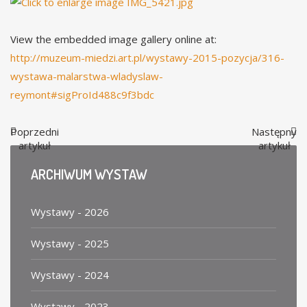
View the embedded image gallery online at:
http://muzeum-miedzi.art.pl/wystawy-2015-pozycja/316-
wystawa-malarstwa-wladyslaw-
reymont#sigProId488c9f3bdc
Poprzedni
Następny
artykuł
artykuł
ARCHIWUM
WYSTAW
Wystawy - 2026
Wystawy - 2025
Wystawy - 2024
Wystawy - 2023