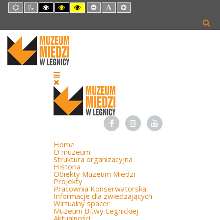
Default
Night
High
High
High
Set
Set
Set
mode
mode
Contrast
Contrast
Contrast
Smaller
Default
Larger
Black
Black
Yellow
Font
Font
Font
White
Yellow
Black
mode
mode
mode
Home
O muzeum
Struktura organizacyjna
Historia
Obiekty Muzeum Miedzi
Projekty
Pracownia Konserwatorska
Informacje dla zwiedzających
Wirtualny spacer
Muzeum Bitwy Legnickiej
Aktualności