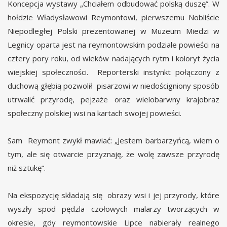
Koncepcja wystawy „Chciałem odbudować polską duszę”. W
hołdzie Władysławowi Reymontowi, pierwszemu Nobliście
Niepodległej Polski prezentowanej w Muzeum Miedzi w
Legnicy oparta jest na reymontowskim podziale powieści na
cztery pory roku, od wieków nadających rytm i koloryt życia
wiejskiej społeczności. Reporterski instynkt połączony z
duchową głębią pozwolił pisarzowi w niedościgniony sposób
utrwalić przyrodę, pejzaże oraz wielobarwny krajobraz
społeczny polskiej wsi na kartach swojej powieści.
Sam Reymont zwykł mawiać: „Jestem barbarzyńcą, wiem o
tym, ale się otwarcie przyznaję, że wolę zawsze przyrodę
niż sztukę”.
Na ekspozycję składają się obrazy wsi i jej przyrody, które
wyszły spod pędzla czołowych malarzy tworzących w
okresie, gdy reymontowskie Lipce nabierały realnego