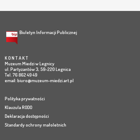
Biuletyn Informacji Publicznej
K O N T A K T
Muzeum Miedzi w Legnicy
ul. Partyzantów 3, 59-220 Legnica
Tel. 76 862 49 49
email:
biuro@muzeum-miedzi.art.pl
Polityka prywatności
Klauzula RODO
Deklaracja dostępności
Standardy ochrony małoletnich