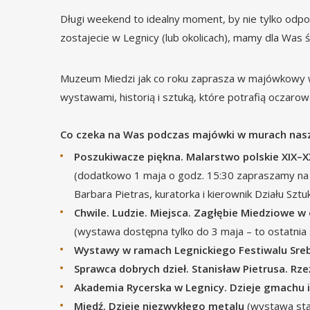
Długi weekend to idealny moment, by nie tylko odpoc
zostajecie w Legnicy (lub okolicach), mamy dla Was 
Muzeum Miedzi jak co roku zaprasza w majówkowy 
wystawami, historią i sztuką, które potrafią oczaro
Co czeka na Was podczas majówki w murach na
Poszukiwacze piękna. Malarstwo polskie XIX–XX
(dodatkowo 1 maja o godz. 15:30 zapraszamy na 
Barbara Pietras, kuratorka i kierownik Działu Sztuk
Chwile. Ludzie. Miejsca. Zagłębie Miedziowe 
(wystawa dostępna tylko do 3 maja – to ostatnia 
Wystawy w ramach Legnickiego Festiwalu Sre
Sprawca dobrych dzieł. Stanisław Pietrusa. Rze
Akademia Rycerska w Legnicy. Dzieje gmachu i 
Miedź. Dzieje niezwykłego metalu
(wystawa sta