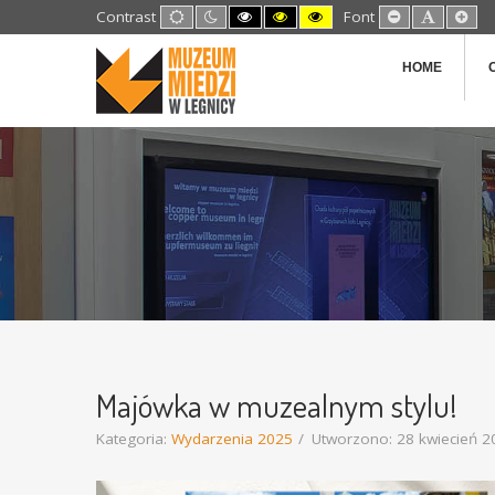
Default
Night
High
High
High
Set
Set
Set
Contrast
Font
mode
mode
Contrast
Contrast
Contrast
Smaller
Default
Lar
Black
Black
Yellow
Font
Font
Fon
White
Yellow
Black
HOME
mode
mode
mode
Majówka w muzealnym stylu!
Kategoria:
Wydarzenia 2025
Utworzono: 28 kwiecień 2