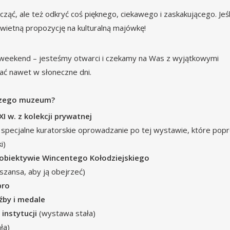
ząć, ale też odkryć coś pięknego, ciekawego i zaskakującego. Jeśl
świetną propozycję na kulturalną majówkę!
weekend – jesteśmy otwarci i czekamy na Was z wyjątkowymi
wać nawet w słoneczne dni.
szego muzeum?
I w. z kolekcji prywatnej
specjalne kuratorskie oprowadzanie po tej wystawie, które pop
i)
w obiektywie Wincentego Kołodziejskiego
szansa, aby ją obejrzeć)
bro
źby i medale
instytucji
(wystawa stała)
ła)