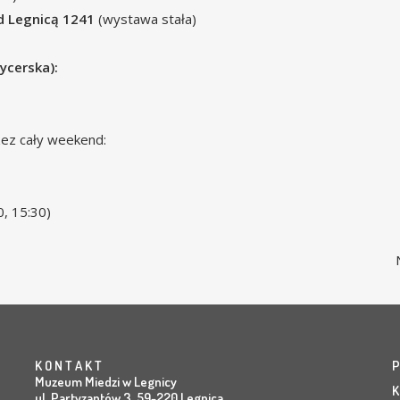
d Legnicą 1241
(wystawa stała)
ycerska):
ez cały weekend:
0, 15:30)
K O N T A K T
P
Muzeum Miedzi w Legnicy
K
ul. Partyzantów 3, 59-220 Legnica