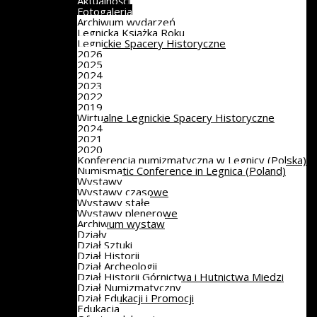
Aktualności
Fotogaleria
Archiwum wydarzeń
Legnicka Książka Roku
Legnickie Spacery Historyczne
2026
2025
2024
2023
2022
2019
Wirtualne Legnickie Spacery Historyczne
2024
2021
2020
Konferencja numizmatyczna w Legnicy (Polska)
Numismatic Conference in Legnica (Poland)
Wystawy
Wystawy czasowe
Wystawy stałe
Wystawy plenerowe
Archiwum wystaw
Działy
Dział Sztuki
Dział Historii
Dział Archeologii
Dział Historii Górnictwa i Hutnictwa Miedzi
Dział Numizmatyczny
Dział Edukacji i Promocji
Edukacja