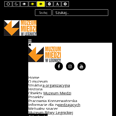
Default
Night
High
High
High
Set
Set
Set
mode
mode
Contrast
Contrast
Contrast
Smaller
Default
Larger
Black
Black
Yellow
Font
Font
Font
Szukaj
White
Yellow
Black
mode
mode
mode
Home
O muzeum
Struktura organizacyjna
Historia
Obiekty Muzeum Miedzi
Projekty
Pracownia Konserwatorska
Informacje dla zwiedzających
Wirtualny spacer
Muzeum Bitwy Legnickiej