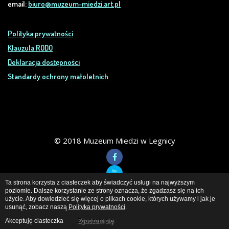
email:
biuro@muzeum-miedzi.art.pl
Polityka prywatności
Klauzula RODO
Deklaracja dostępności
Standardy ochrony małoletnich
© 2018 Muzeum Miedzi w Legnicy
Ta strona korzysta z ciasteczek aby świadczyć usługi na najwyższym
poziomie. Dalsze korzystanie ze strony oznacza, że zgadzasz się na ich
użycie. Aby dowiedzieć się więcej o plikach cookie, których używamy i jak je
Muzeum Miedzi
w Legnicy
usunąć, zobacz naszą
Polityka prywatności
.
Akceptuję ciasteczka
Zgadzam się