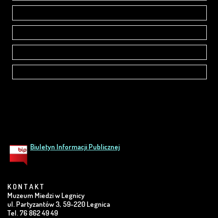
Wernisaż wystawy Świątynia SŁawy
27 zdjęć /Fot.Dariusz Berdys
Akademia Rycerska - 09.04.2018
Półmaraton Legnica - Legnickie Pole 1241
9 zdjęć /Fot.Dariusz Berdys
Legnickie Pole - 08.04.2018
Józef Piłsudcki w karykaturze
27 zdjęć / Fot. Dariusz Berdys
Wernisaż wystawy - 01 luty 2018 r.
15 zdjęć/Fot.Dariusz Berdys
Biuletyn Informacji Publicznej
K O N T A K T
Muzeum Miedzi w Legnicy
ul. Partyzantów 3, 59-220 Legnica
Tel. 76 862 49 49