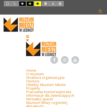
Default
Night
High
High
High
Set
Set
Set
mode
mode
Contrast
Contrast
Contrast
Smaller
Default
Larger
Black
Black
Yellow
Font
Font
Font
White
Yellow
Black
mode
mode
mode
Home
O muzeum
Struktura organizacyjna
Historia
Obiekty Muzeum Miedzi
Projekty
Pracownia Konserwatorska
Informacje dla zwiedzających
Wirtualny spacer
Muzeum Bitwy Legnickiej
Aktualności