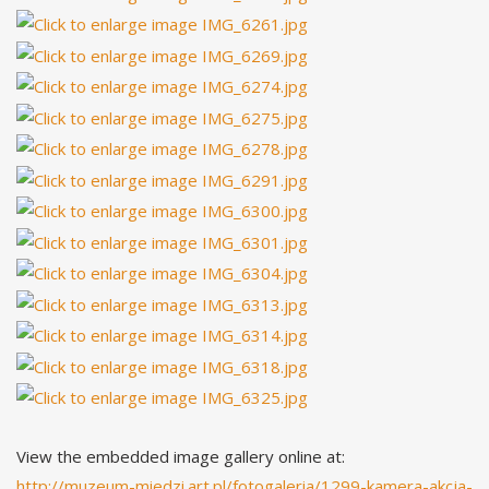
View the embedded image gallery online at:
http://muzeum-miedzi.art.pl/fotogaleria/1299-kamera-akcja-