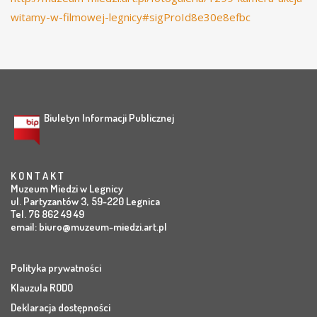
witamy-w-filmowej-legnicy#sigProId8e30e8efbc
Biuletyn Informacji Publicznej
K O N T A K T
Muzeum Miedzi w Legnicy
ul. Partyzantów 3, 59-220 Legnica
Tel. 76 862 49 49
email:
biuro@muzeum-miedzi.art.pl
Polityka prywatności
Klauzula RODO
Deklaracja dostępności