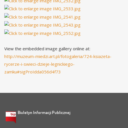
View the embedded image gallery online at:
http://muzeum-miedzi.art.pl/fotogaleria/724-ksiazeta-
rycerze-i-swieci-dzieje-legnickiego-
zamku#sigProIdda056d4f73
Biuletyn Informacji Publicznej