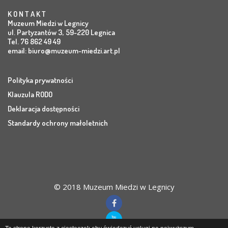
K O N T A K T
Muzeum Miedzi w Legnicy
ul. Partyzantów 3, 59-220 Legnica
Tel. 76 862 49 49
email:
biuro@muzeum-miedzi.art.pl
Polityka prywatności
Klauzula RODO
Deklaracja dostępności
Standardy ochrony małoletnich
© 2018 Muzeum Miedzi w Legnicy