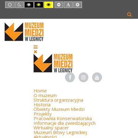
Default
Night
High
High
High
Set
Set
Set
mode
mode
Contrast
Contrast
Contrast
Smaller
Default
Larger
Black
Black
Yellow
Font
Font
Font
White
Yellow
Black
mode
mode
mode
Home
O muzeum
Struktura organizacyjna
Historia
Obiekty Muzeum Miedzi
Projekty
Pracownia Konserwatorska
Informacje dla zwiedzających
Wirtualny spacer
Muzeum Bitwy Legnickiej
Aktualności