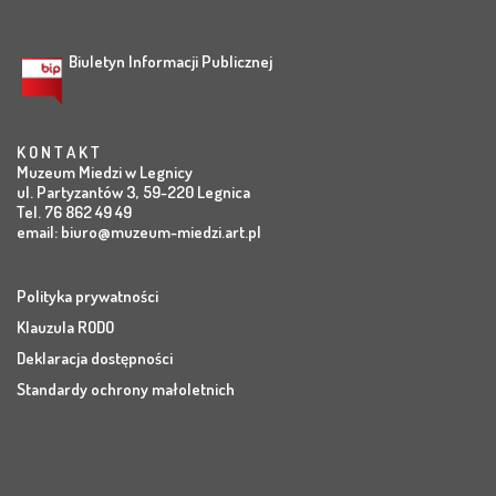
Biuletyn Informacji Publicznej
K O N T A K T
Muzeum Miedzi w Legnicy
ul. Partyzantów 3, 59-220 Legnica
Tel. 76 862 49 49
email:
biuro@muzeum-miedzi.art.pl
Polityka prywatności
Klauzula RODO
Deklaracja dostępności
Standardy ochrony małoletnich