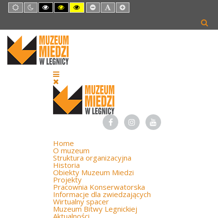
Default
Night
High
High
High
Set
Set
Set
mode
mode
Contrast
Contrast
Contrast
Smaller
Default
Larger
Black
Black
Yellow
Font
Font
Font
White
Yellow
Black
mode
mode
mode
Home
O muzeum
Struktura organizacyjna
Historia
Obiekty Muzeum Miedzi
Projekty
Pracownia Konserwatorska
Informacje dla zwiedzających
Wirtualny spacer
Muzeum Bitwy Legnickiej
Aktualności