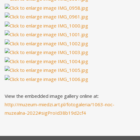
View the embedded image gallery online at:
http://muzeum-miedzi.art.pl/fotogaleria/1063-noc-
muzealna-2022#sigProId38b19d2cf4