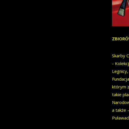
ZBIORÓ
Skarby C
- Kolek
Legnicy,
Fundacja
którym z
takie p
Narodow
a także 
Puławac