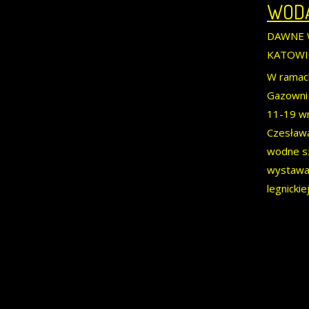
WODA
DAWNE 
KATOWI
W ramach
Gazowni 
11-19 wr
Czesława
wodne sz
wystawa 
legnickie