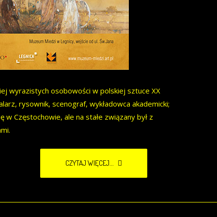
iej wyrazistych osobowości w polskiej sztuce XX
alarz, rysownik, scenograf, wykładowca akademicki;
się w Częstochowie, ale na stałe związany był z
mi.
CZYTAJ WIĘCEJ...