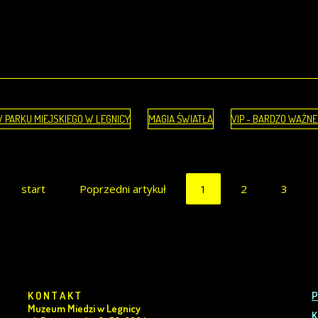
W PARKU MIEJSKIEGO W LEGNICY
MAGIA ŚWIATŁA
VIP - BARDZO WAŻN
start
Poprzedni artykuł
1
2
3
K O N T A K T
P
Muzeum Miedzi w Legnicy
K