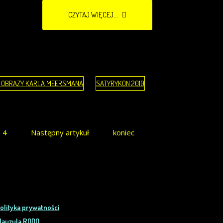
CZYTAJ WIĘCEJ...
E OBRAZY KARLA MEERSMANA
SATYRYKON 2010
4
Następny artykuł
koniec
olityka prywatności
lauzula RODO