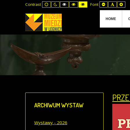
Default
Night
High
High
High
Set
Set
Set
Contrast
Font
mode
mode
Contrast
Contrast
Contrast
Smaller
Default
Lar
Black
Black
Yellow
Font
Font
Fon
White
Yellow
Black
mode
mode
mode
HOME
PRZE
ARCHIWUM
WYSTAW
Wystawy - 2026