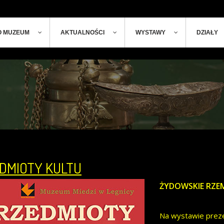
ger
t
O MUZEUM
AKTUALNOŚCI
WYSTAWY
DZIAŁY
DMIOTY KULTU
ŻYDOWSKIE RZEM
Na wystawie prez