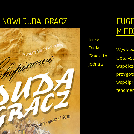
INOWI DUDA-GRACZ
EUGE
MIED
Jerzy
Duda-
Wystawa
Gracz, to
Geta –St
jedna z
współcze
przygot
współpra
fenomen 