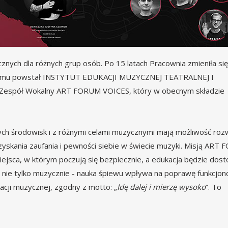
cznych dla różnych grup osób. Po 15 latach Pracownia zmieniła si
temu powstał INSTYTUT EDUKACJI MUZYCZNEJ TEATRALNEJ I
 Zespół Wokalny ART FORUM VOICES, który w obecnym składzie
środowisk i z różnymi celami muzycznymi mają możliwość rozw
zyskania zaufania i pewności siebie w świecie muzyki. Misją ART
iejsca, w którym poczują się bezpiecznie, a edukacja będzie do
 nie tylko muzycznie - nauka śpiewu wpływa na poprawę funkcjo
kacji muzycznej, zgodny z motto: „
Idę dalej i mierzę wysoko
”. To