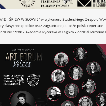
WIE - ŚPIEW W SŁOWIE" w wykonaniu Studenckiego Zespołu Wo
klasyczne (polskie oraz zagraniczne) a także polski repertuar
dzinie 19:00 - Akademia Rycerska w Legnicy - oddział Muzeum M