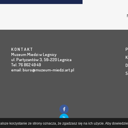
K O N T A K T
P
Muzeum Miedzi w Legnicy
K
ul. Partyzantów 3, 59-220 Legnica
Tel. 76 862 49 49
D
email:
biuro@muzeum-miedzi.art.pl
S
lsze korzystanie ze strony oznacza, że zgadzasz się na ich użycie. Aby dowiedzieć