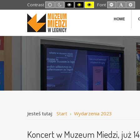
Default
Night
High
High
High
Set
Set
Set
Contrast
Font
mode
mode
Contrast
Contrast
Contrast
Smaller
Default
Lar
Black
Black
Yellow
Font
Font
Fon
White
Yellow
Black
HOME
mode
mode
mode
Jesteś tutaj:
Start
Wydarzenia 2023
Koncert w Muzeum Miedzi, już 14