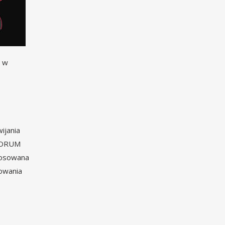
ę w
ijania
 FORUM
stosowana
nowania