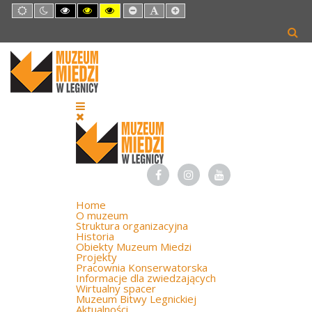
Default
Night
High
High
High
Set
Set
Set
mode
mode
Contrast
Contrast
Contrast
Smaller
Default
Larger
Black
Black
Yellow
Font
Font
Font
White
Yellow
Black
mode
mode
mode
Home
O muzeum
Struktura organizacyjna
Historia
Obiekty Muzeum Miedzi
Projekty
Pracownia Konserwatorska
Informacje dla zwiedzających
Wirtualny spacer
Muzeum Bitwy Legnickiej
Aktualności