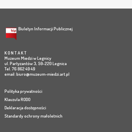
Biuletyn Informacji Publicznej
K O N T A K T
Muzeum Miedzi w Legnicy
ul. Partyzantów 3, 59-220 Legnica
Tel. 76 862 49 49
email:
biuro@muzeum-miedzi.art.pl
Polityka prywatności
Klauzula RODO
Deklaracja dostępności
Standardy ochrony małoletnich