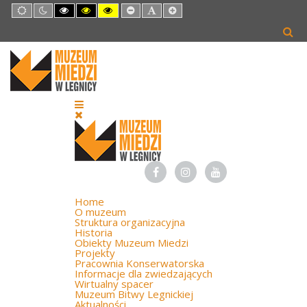
Default
Night
High
High
High
Set
Set
Set
mode
mode
Contrast
Contrast
Contrast
Smaller
Default
Larger
Black
Black
Yellow
Font
Font
Font
White
Yellow
Black
mode
mode
mode
Home
O muzeum
Struktura organizacyjna
Historia
Obiekty Muzeum Miedzi
Projekty
Pracownia Konserwatorska
Informacje dla zwiedzających
Wirtualny spacer
Muzeum Bitwy Legnickiej
Aktualności