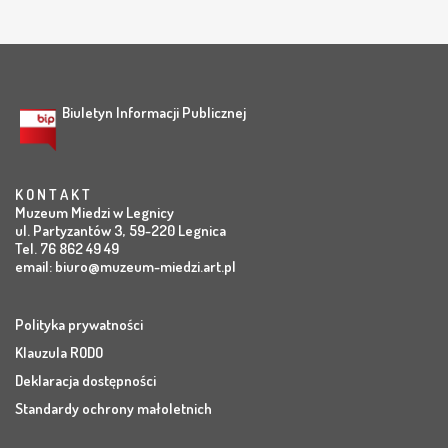
Biuletyn Informacji Publicznej
K O N T A K T
Muzeum Miedzi w Legnicy
ul. Partyzantów 3, 59-220 Legnica
Tel. 76 862 49 49
email:
biuro@muzeum-miedzi.art.pl
Polityka prywatności
Klauzula RODO
Deklaracja dostępności
Standardy ochrony małoletnich