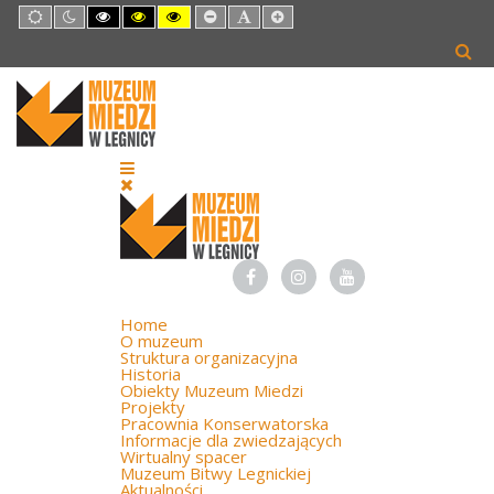
Default
Night
High
High
High
Set
Set
Set
mode
mode
Contrast
Contrast
Contrast
Smaller
Default
Larger
Black
Black
Yellow
Font
Font
Font
White
Yellow
Black
mode
mode
mode
Home
O muzeum
Struktura organizacyjna
Historia
Obiekty Muzeum Miedzi
Projekty
Pracownia Konserwatorska
Informacje dla zwiedzających
Wirtualny spacer
Muzeum Bitwy Legnickiej
Aktualności