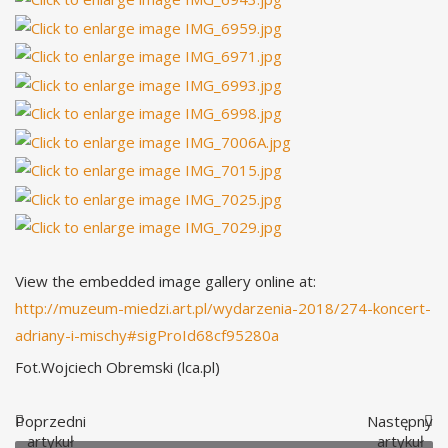
View the embedded image gallery online at:
http://muzeum-miedzi.art.pl/wydarzenia-2018/274-koncert-
adriany-i-mischy#sigProId68cf95280a
Fot.Wojciech Obremski (lca.pl)
Poprzedni
Następny
artykuł
artykuł