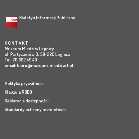
Biuletyn Informacji Publicznej
K O N T A K T
Muzeum Miedzi w Legnicy
ul. Partyzantów 3, 59-220 Legnica
Tel. 76 862 49 49
email:
biuro@muzeum-miedzi.art.pl
Polityka prywatności
Klauzula RODO
Deklaracja dostępności
Standardy ochrony małoletnich