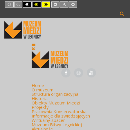
Default
Night
High
High
High
Set
Set
Set
mode
mode
Contrast
Contrast
Contrast
Smaller
Default
Larger
Black
Black
Yellow
Font
Font
Font
White
Yellow
Black
mode
mode
mode
Home
O muzeum
Struktura organizacyjna
Historia
Obiekty Muzeum Miedzi
Projekty
Pracownia Konserwatorska
Informacje dla zwiedzających
Wirtualny spacer
Muzeum Bitwy Legnickiej
Aktualności