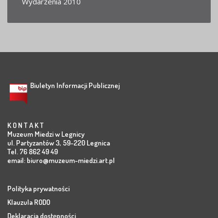
Wydarzenia 2010
Biuletyn Informacji Publicznej
K O N T A K T
Muzeum Miedzi w Legnicy
ul. Partyzantów 3, 59-220 Legnica
Tel. 76 862 49 49
email:
biuro@muzeum-miedzi.art.pl
Polityka prywatności
Klauzula RODO
Deklaracja dostępności