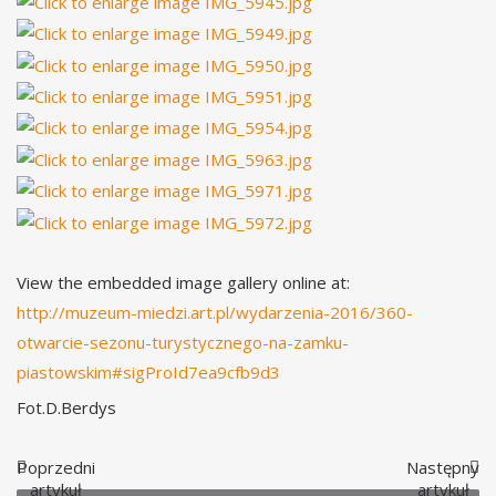
View the embedded image gallery online at:
http://muzeum-miedzi.art.pl/wydarzenia-2016/360-
otwarcie-sezonu-turystycznego-na-zamku-
piastowskim#sigProId7ea9cfb9d3
Fot.D.Berdys
Poprzedni
Następny
artykuł
artykuł