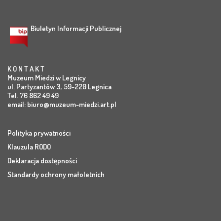
Biuletyn Informacji Publicznej
K O N T A K T
Muzeum Miedzi w Legnicy
ul. Partyzantów 3, 59-220 Legnica
Tel. 76 862 49 49
email:
biuro@muzeum-miedzi.art.pl
Polityka prywatności
Klauzula RODO
Deklaracja dostępności
Standardy ochrony małoletnich