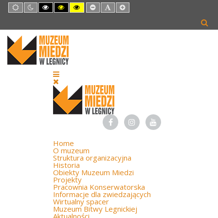
Default
Night
High
High
High
Set
Set
Set
mode
mode
Contrast
Contrast
Contrast
Smaller
Default
Larger
Black
Black
Yellow
Font
Font
Font
White
Yellow
Black
mode
mode
mode
Home
O muzeum
Struktura organizacyjna
Historia
Obiekty Muzeum Miedzi
Projekty
Pracownia Konserwatorska
Informacje dla zwiedzających
Wirtualny spacer
Muzeum Bitwy Legnickiej
Aktualności