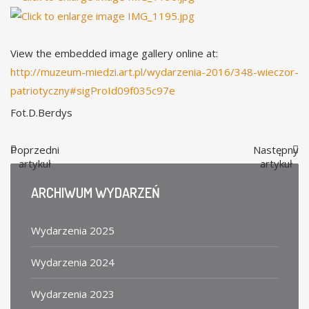
View the embedded image gallery online at:
http://muzeum-miedzi.art.pl/wydarzenia-2016/348-wieczor-
patriotyczny#sigProId09f035c97e
Fot.D.Berdys
Poprzedni
Następny
artykuł
artykuł
ARCHIWUM
WYDARZEŃ
Wydarzenia 2025
Wydarzenia 2024
Wydarzenia 2023