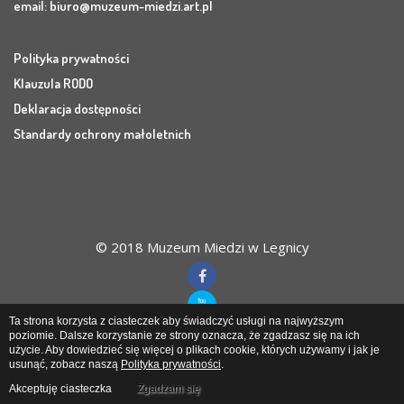
email:
biuro@muzeum-miedzi.art.pl
Polityka prywatności
Klauzula RODO
Deklaracja dostępności
Standardy ochrony małoletnich
© 2018 Muzeum Miedzi w Legnicy
Ta strona korzysta z ciasteczek aby świadczyć usługi na najwyższym
poziomie. Dalsze korzystanie ze strony oznacza, że zgadzasz się na ich
użycie. Aby dowiedzieć się więcej o plikach cookie, których używamy i jak je
Muzeum Miedzi
w Legnicy
usunąć, zobacz naszą
Polityka prywatności
.
Akceptuję ciasteczka
Zgadzam się