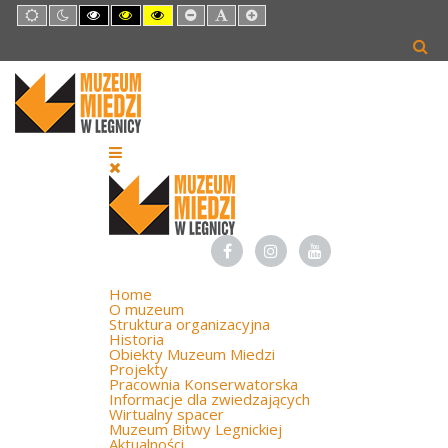
Default
Night
High
High
High
Set
Set
Set
mode
mode
Contrast
Contrast
Contrast
Smaller
Default
Larger
Black
Black
Yellow
Font
Font
Font
White
Yellow
Black
mode
mode
mode
Home
O muzeum
Struktura organizacyjna
Historia
Obiekty Muzeum Miedzi
Projekty
Pracownia Konserwatorska
Informacje dla zwiedzających
Wirtualny spacer
Muzeum Bitwy Legnickiej
Aktualności