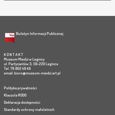
Biuletyn Informacji Publicznej
K O N T A K T
Muzeum Miedzi w Legnicy
ul. Partyzantów 3, 59-220 Legnica
Tel. 76 862 49 49
email:
biuro@muzeum-miedzi.art.pl
Polityka prywatności
Klauzula RODO
Deklaracja dostępności
Standardy ochrony małoletnich