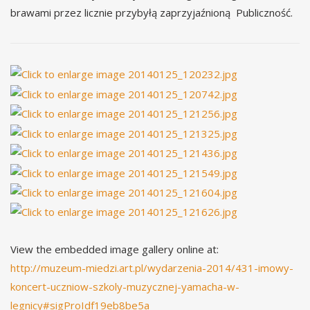
brawami przez licznie przybyłą zaprzyjaźnioną Publiczność.
View the embedded image gallery online at:
http://muzeum-miedzi.art.pl/wydarzenia-2014/431-imowy-
koncert-uczniow-szkoly-muzycznej-yamacha-w-
legnicy#sigProIdf19eb8be5a