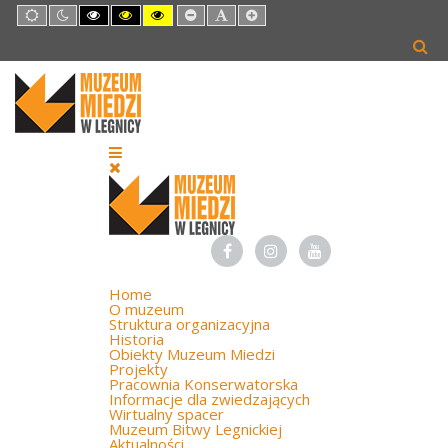
Default
Night
High
High
High
Set
Set
Set
mode
mode
Contrast
Contrast
Contrast
Smaller
Default
Larger
Black
Black
Yellow
Font
Font
Font
White
Yellow
Black
mode
mode
mode
Home
O muzeum
Struktura organizacyjna
Historia
Obiekty Muzeum Miedzi
Projekty
Pracownia Konserwatorska
Informacje dla zwiedzających
Wirtualny spacer
Muzeum Bitwy Legnickiej
Aktualności