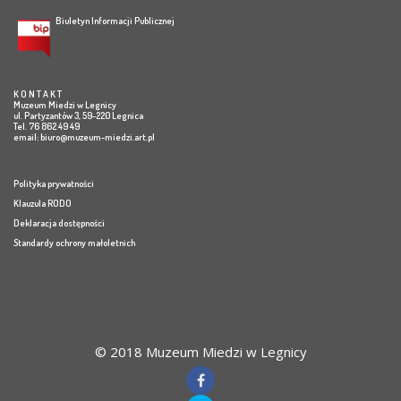
Biuletyn Informacji Publicznej
K O N T A K T
Muzeum Miedzi w Legnicy
ul. Partyzantów 3, 59-220 Legnica
Tel. 76 862 49 49
email:
biuro@muzeum-miedzi.art.pl
Polityka prywatności
Klauzula RODO
Deklaracja dostępności
Standardy ochrony małoletnich
© 2018 Muzeum Miedzi w Legnicy