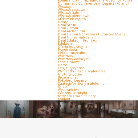
Konferencja numizmatyczna w Legnicy (Polska)
Numismatic Conference in Legnica (Poland)
Wystawy
Wystawy czasowe
Wystawy stałe
Wystawy plenerowe
Archiwum wystaw
Działy
Dział Sztuki
Dział Historii
Dział Archeologii
Dział Historii Górnictwa i Hutnictwa Miedzi
Dział Numizmatyczny
Dział Edukacji i Promocji
Edukacja
Oferta edukacyjna
Przedszkola
Lekcje muzealne
Warsztaty
Warsztaty wakacyjne
Ferie zimowe
Dorośli
Trasy turystyczne
Wycieczki i lekcje w plenerze
Gry turystyczne
Bicie monet
Pokoloruj Legnicę
Strategia ochrony małoletnich
Sklep
Wydawnictwa
Gadżety, pamiątki
Karty pocztowe, foldery
Kontakt