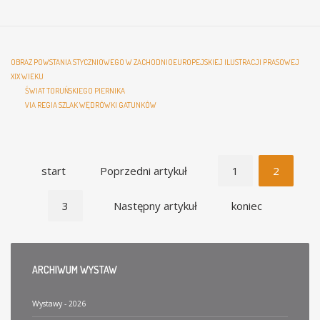
OBRAZ POWSTANIA STYCZNIOWEGO W ZACHODNIOEUROPEJSKIEJ ILUSTRACJI PRASOWEJ
XIX WIEKU
ŚWIAT TORUŃSKIEGO PIERNIKA
VIA REGIA SZLAK WĘDRÓWKI GATUNKÓW
start
Poprzedni artykuł
1
2
3
Następny artykuł
koniec
ARCHIWUM
WYSTAW
Wystawy - 2026