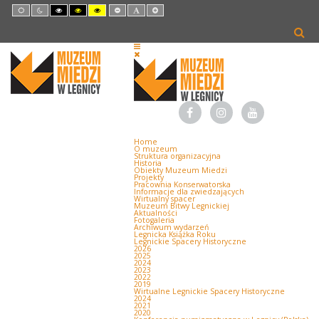
Default
Night
High
High
High
Set
Set
Set
mode
mode
Contrast
Contrast
Contrast
Smaller
Default
Larger
Black
Black
Yellow
Font
Font
Font
White
Yellow
Black
mode
mode
mode
Home
O muzeum
Struktura organizacyjna
Historia
Obiekty Muzeum Miedzi
Projekty
Pracownia Konserwatorska
Informacje dla zwiedzających
Wirtualny spacer
Muzeum Bitwy Legnickiej
Aktualności
Fotogaleria
Archiwum wydarzeń
Legnicka Książka Roku
Legnickie Spacery Historyczne
2026
2025
2024
2023
2022
2019
Wirtualne Legnickie Spacery Historyczne
2024
2021
2020