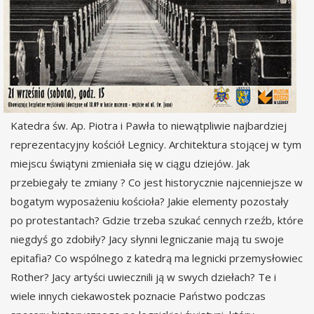
Katedra św. Ap. Piotra i Pawła to niewątpliwie najbardziej
reprezentacyjny kościół Legnicy. Architektura stojącej w tym
miejscu świątyni zmieniała się w ciągu dziejów. Jak
przebiegały te zmiany ? Co jest historycznie najcenniejsze w
bogatym wyposażeniu kościoła? Jakie elementy pozostały
po protestantach? Gdzie trzeba szukać cennych rzeźb, które
niegdyś go zdobiły? Jacy słynni legniczanie mają tu swoje
epitafia? Co wspólnego z katedrą ma legnicki przemysłowiec
Rother? Jacy artyści uwiecznili ją w swych dziełach? Te i
wiele innych ciekawostek poznacie Państwo podczas