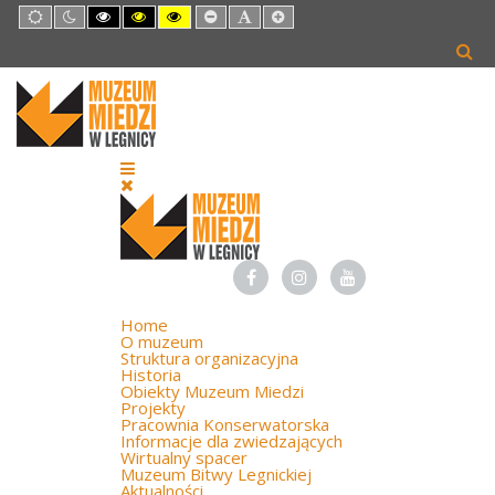
Default
Night
High
High
High
Set
Set
Set
mode
mode
Contrast
Contrast
Contrast
Smaller
Default
Larger
Black
Black
Yellow
Font
Font
Font
White
Yellow
Black
mode
mode
mode
Home
O muzeum
Struktura organizacyjna
Historia
Obiekty Muzeum Miedzi
Projekty
Pracownia Konserwatorska
Informacje dla zwiedzających
Wirtualny spacer
Muzeum Bitwy Legnickiej
Aktualności