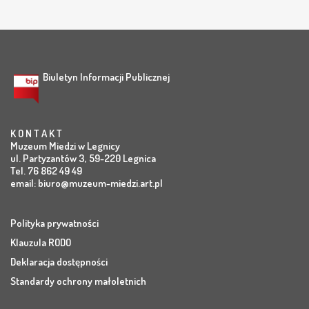
Biuletyn Informacji Publicznej
K O N T A K T
Muzeum Miedzi w Legnicy
ul. Partyzantów 3, 59-220 Legnica
Tel. 76 862 49 49
email:
biuro@muzeum-miedzi.art.pl
Polityka prywatności
Klauzula RODO
Deklaracja dostępności
Standardy ochrony małoletnich