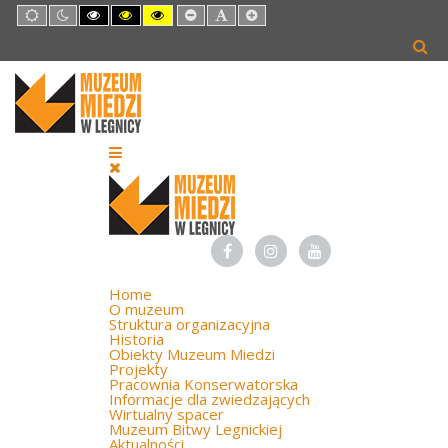
Default
Night
High
High
High
Set
Set
Set
mode
mode
Contrast
Contrast
Contrast
Smaller
Default
Larger
Black
Black
Yellow
Font
Font
Font
White
Yellow
Black
mode
mode
mode
Home
O muzeum
Struktura organizacyjna
Historia
Obiekty Muzeum Miedzi
Projekty
Pracownia Konserwatorska
Informacje dla zwiedzających
Wirtualny spacer
Muzeum Bitwy Legnickiej
Aktualności